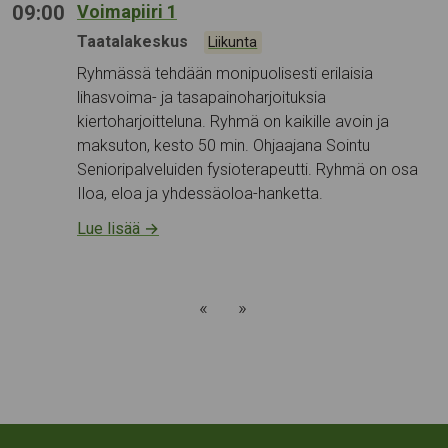
09:00
Voimapiiri 1
Tapahtumapaikka:
Taatalakeskus
Kategoriat:
Liikunta
Ryhmässä tehdään monipuolisesti erilaisia
lihasvoima- ja tasapainoharjoituksia
kiertoharjoitteluna. Ryhmä on kaikille avoin ja
maksuton, kesto 50 min. Ohjaajana Sointu
Senioripalveluiden fysioterapeutti. Ryhmä on osa
Iloa, eloa ja yhdessäoloa-hanketta.
Lue lisää
→
«
»