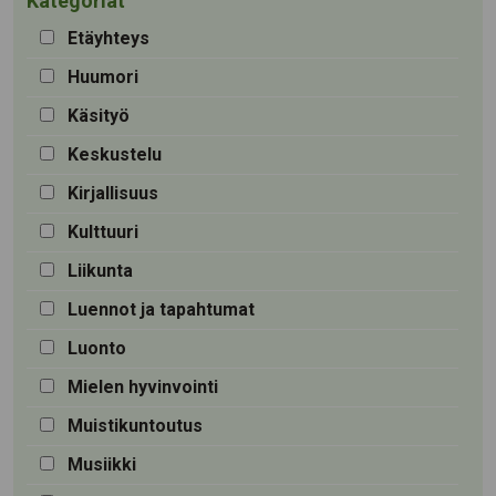
Kategoriat
Etäyhteys
Huumori
Käsityö
Keskustelu
Kirjallisuus
Kulttuuri
Liikunta
Luennot ja tapahtumat
Luonto
Mielen hyvinvointi
Muistikuntoutus
Musiikki