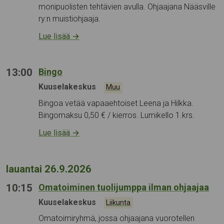
monipuolisten tehtävien avulla. Ohjaajana Nääsville
ry:n muistiohjaaja.
Lue lisää
→
13:00
Bingo
Tapahtumapaikka:
Kuuselakeskus
Kategoriat:
Muu
Bingoa vetää vapaaehtoiset Leena ja Hilkka.
Bingomaksu 0,50 € / kierros. Lumikello 1.krs.
Lue lisää
→
lauantai 26.9.2026
10:15
Omatoiminen tuolijumppa ilman ohjaajaa
Tapahtumapaikka:
Kuuselakeskus
Kategoriat:
Liikunta
Omatoimiryhmä, jossa ohjaajana vuorotellen