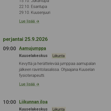
15.10. Jukantupa
22.10. Esantupa
29.10. Kuusenjuuri
Lue lisää
→
perjantai 25.9.2026
09:00
Aamujumppa
Tapahtumapaikka:
Kuuselakeskus
Kategoriat:
Liikunta
Kevyttä ja herättelevää jumppaa aamupalan
jälkeen ravintolasalissa. Ohjaajana Kuuselan
fysioterapeutti.
Lue lisää
→
10:00
Liikunnan iloa
Tapahtumapaikka:
Kuuselakeskus
Kategoriat:
Liikunta