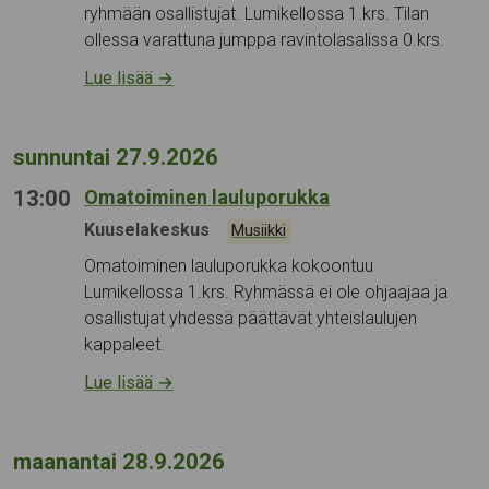
ryhmään osallistujat. Lumikellossa 1.krs. Tilan
ollessa varattuna jumppa ravintolasalissa 0.krs.
Lue lisää
→
sunnuntai 27.9.2026
13:00
Omatoiminen lauluporukka
Tapahtumapaikka:
Kuuselakeskus
Kategoriat:
Musiikki
Omatoiminen lauluporukka kokoontuu
Lumikellossa 1.krs. Ryhmässä ei ole ohjaajaa ja
osallistujat yhdessä päättävät yhteislaulujen
kappaleet.
Lue lisää
→
maanantai 28.9.2026