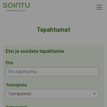
Hyppää sisältöön
Arkistot:
Tapahtumat
Etsi ja suodata tapahtumia
Etsi
Toimipiste