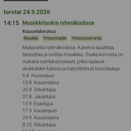
torstai 24.9.2026
14:15
Musiikkituokio ryhmäkodissa
Tapahtumapaikka:
Kuuselakeskus
Kategoriat:
,
,
Musiikki
Yhteisötaide
Yhteisötoiminta
Musisointia ryhmäkodissa. Kanerva laulattaa,
tanssittaa ja soittaa musiikkia. Osalla kerroista on
mukana sointukuorolaiset, jotka laulavat
asukkaiden kanssa ja harjoittelevat kuorolauluja.
6.8. Kuusenjuuri
13.8. Kuusenlatva
20.8. Sirkantupa
27.8. Jukantupa
10.9. Esantupa
17.9. Kuusenjuuri
24.9. Kuusenlatva
8.10. Sirkantupa