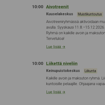
10:00
Aivotreenit
Tapahtumapaikka:
Kuuselakeskus
Kategoriat:
Muistikuntoutus
Aivotreeniryhmässä aktivoidaan muis
avulla. Syyskausi 11.8.–15.12.2026.
Ryhmä on kaikille avoin ja maksuton. 
Tervetuloa!
Lue lisää
→
10:00
Liikettä niveliin
Tapahtumapaikka:
Keinupuistokeskus
Kategoriat:
Liikunta
Kaikille avoin ja maksuton ryhmä. Lii
kuntoisille pelaajille. Ohjaajana vap
Lue lisää
→