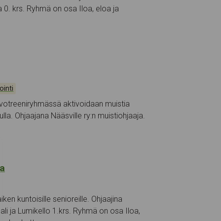
la 0. krs. Ryhmä on osa Iloa, eloa ja
ointi
ivotreeniryhmässä aktivoidaan muistia
lla. Ohjaajana Nääsville ry:n muistiohjaaja.
pa
en kuntoisille senioreille. Ohjaajina
ali ja Lumikello 1.krs. Ryhmä on osa Iloa,