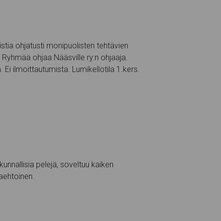
tia ohjatusti monipuolisten tehtävien
 Ryhmää ohjaa Nääsville ry:n ohjaaja.
Ei ilmoittautumista. Lumikellotila 1.kers.
kunnallisia pelejä, soveltuu kaiken
aaehtoinen.