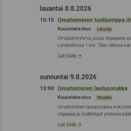
lauantai 8.8.2026
10:15
Omatoiminen tuolijumppa il
Tapahtumapaikka:
Kuuselakeskus
Kategoriat:
Liikunta
Omatoimiryhmä, jossa ohjaajana vuo
Lumikellossa 1.krs. Tilan ollessa va
Lue lisää
→
sunnuntai 9.8.2026
13:00
Omatoiminen lauluporukka
Tapahtumapaikka:
Kuuselakeskus
Kategoriat:
Musiikki
Omatoiminen lauluporukka kokoontu
ohjaajaa ja osallistujat yhdessä pää
Lue lisää
→