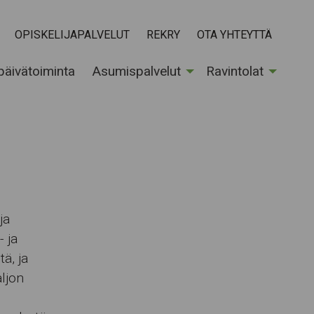
OPISKELIJAPALVELUT
REKRY
OTA YHTEYTTÄ
 päivätoiminta
Asumispalvelut
Ravintolat
ja
- ja
ä, ja
aljon