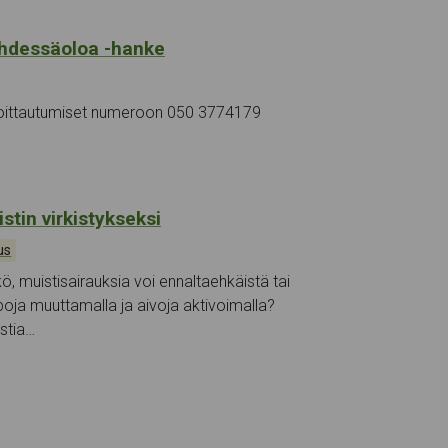
 yhdessäoloa -hanke
lmoittautumiset numeroon 050 3774179
tin virkistykseksi
us
kö, muistisairauksia voi ennaltaehkäistä tai
apoja muuttamalla ja aivoja aktivoimalla?
stia…