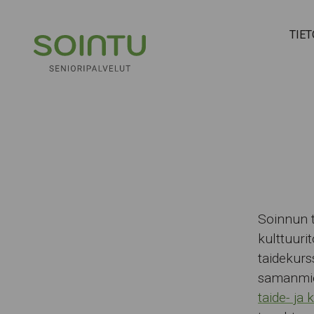
Hyppää sisältöön
TIET
Soinnun t
kulttuurit
taidekurs
samanmiel
taide- ja 