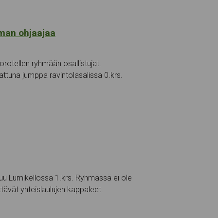
man ohjaajaa
rotellen ryhmään osallistujat.
rattuna jumppa ravintolasalissa 0.krs.
u Lumikellossa 1.krs. Ryhmässä ei ole
ttävät yhteislaulujen kappaleet.