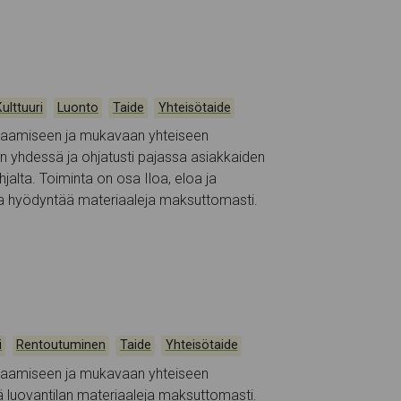
,
,
,
Kulttuuri
Luonto
Taide
Yhteisötaide
taamiseen ja mukavaan yhteiseen
n yhdessä ja ohjatusti pajassa asiakkaiden
hjalta. Toiminta on osa Iloa, eloa ja
la hyödyntää materiaaleja maksuttomasti.
,
,
,
i
Rentoutuminen
Taide
Yhteisötaide
taamiseen ja mukavaan yhteiseen
 luovantilan materiaaleja maksuttomasti.