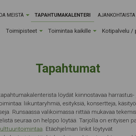
OA MEISTÄ
TAPAHTUMAKALENTERI
AJANKOHTAISTA
Toimipisteet
Toimintaa kaikille
Kotipalvelu /
Tapahtumat
apahtumakalenterista löydät kiinnostavaa harrastus- 
oimintaa: liikuntaryhmiä, esityksiä, konsertteja, käsityö
seja. Runsaassa valikoimassa riittää mukavaa tekemist
istä seuraa on helppo löytää. Tarjolla on erityisen p
kulttuuritoimintaa
. Etäohjelman linkit löytyvät