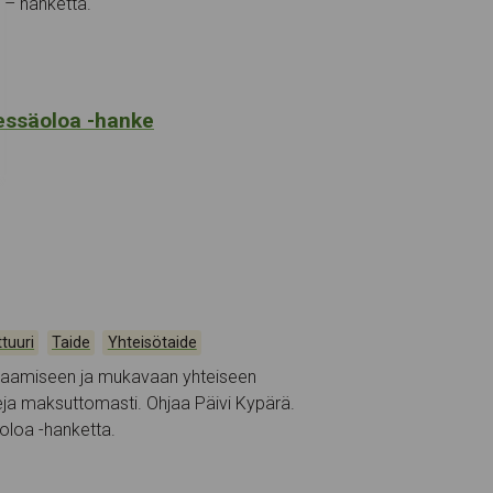
ä – hanketta.
hdessäoloa -hanke
,
,
ttuuri
Taide
Yhteisötaide
taamiseen ja mukavaan yhteiseen
eja maksuttomasti. Ohjaa Päivi Kypärä.
oloa -hanketta.