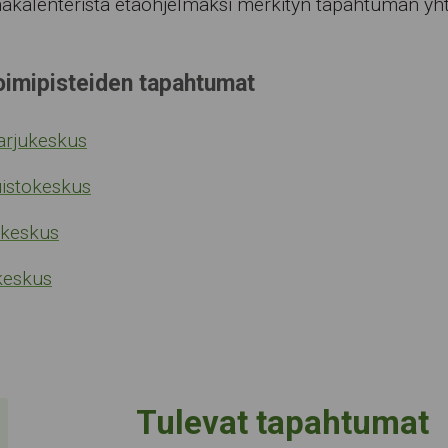
akalenterista etäohjelmaksi merkityn tapahtuman yht
oimipisteiden tapahtumat
rjukeskus
istokeskus
akeskus
keskus
Tulevat tapahtumat