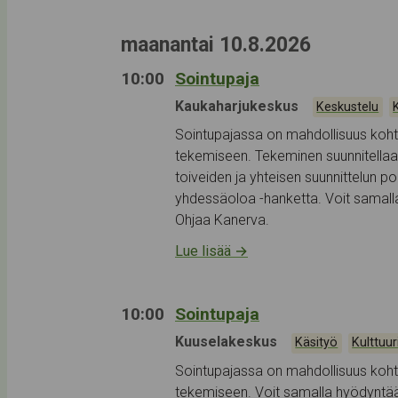
maanantai 10.8.2026
10:00
Sointupaja
Tapahtumapaikka:
Kaukaharjukeskus
Kategoriat:
,
Keskustelu
Sointupajassa on mahdollisuus koh
tekemiseen. Tekeminen suunnitellaa
toiveiden ja yhteisen suunnittelun po
yhdessäoloa -hanketta. Voit samal
Ohjaa Kanerva.
Lue lisää
→
10:00
Sointupaja
Tapahtumapaikka:
Kuuselakeskus
Kategoriat:
,
Käsityö
Kulttuur
Sointupajassa on mahdollisuus koh
tekemiseen. Voit samalla hyödyntää