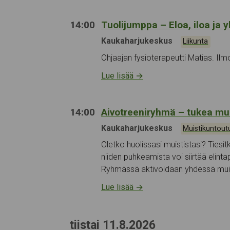
14:00
Tuolijumppa – Eloa, iloa ja
Tapahtumapaikka:
Kaukaharjukeskus
Kategoriat:
Liikunta
Ohjaajan fysioterapeutti Matias. I
Lue lisää
→
14:00
Aivotreeniryhmä – tukea muis
Tapahtumapaikka:
Kaukaharjukeskus
Kategoriat:
Muistikuntout
Oletko huolissasi muististasi? Tiesit
niiden puhkeamista voi siirtää elint
Ryhmässä aktivoidaan yhdessä mui
Lue lisää
→
tiistai 11.8.2026