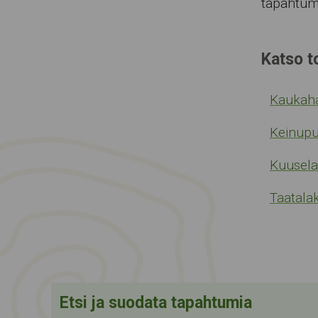
tapahtum
Katso t
Kaukaha
Keinupu
Kuusel
Taatala
Etsi ja suodata tapahtumia