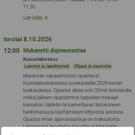
11.30.
Lue lisää
→
torstai 8.10.2026
12:00
Mukanetti digineuvontaa
Tapahtumapaikka:
Kuuselakeskus
Kategoriat:
,
Luennot ja tapahtumat
Ohjaus ja neuvonta
Mukanetin vapaaehtoiset opastavat
Kuuselakeskuksessa syyskaudella 2026 kerran
kuukaudessa. Opastus alkaa noin 30min tietoiskulla
minkä jälkeen opastamme tarpeiden mukaan
kännykän, tabletin tai kannettavan tietokoneen
hankinnassa ja käyttämiseen liittyvissä asioissa.
Opastus ilman ajanvarausta ja on maksutonta.
Lämpimästi tervetuloa toivottavat Mukanetin
vapaaehtoiset vertaisohjaajat Antti, Maire, Pentti ja