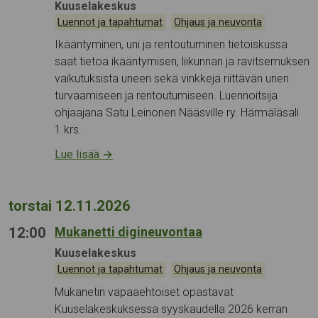
Tapahtumapaikka:
Kuuselakeskus
Kategoriat:
,
Luennot ja tapahtumat
Ohjaus ja neuvonta
Ikääntyminen, uni ja rentoutuminen tietoiskussa
saat tietoa ikääntymisen, liikunnan ja ravitsemuksen
vaikutuksista uneen sekä vinkkejä riittävän unen
turvaamiseen ja rentoutumiseen. Luennoitsija
ohjaajana Satu Leinonen Nääsville ry. Härmäläsali
1.krs.
Lue lisää
→
torstai 12.11.2026
12:00
Mukanetti digineuvontaa
Tapahtumapaikka:
Kuuselakeskus
Kategoriat:
,
Luennot ja tapahtumat
Ohjaus ja neuvonta
Mukanetin vapaaehtoiset opastavat
Kuuselakeskuksessa syyskaudella 2026 kerran