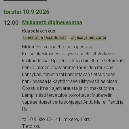
torstai 10.9.2026
12:00
Mukanetti digineuvontaa
Tapahtumapaikka:
Kuuselakeskus
Kategoriat:
,
Luennot ja tapahtumat
Ohjaus ja neuvonta
Mukanetin vapaaehtoiset opastavat
Kuuselakeskuksessa syyskaudella 2026 kerran
kuukaudessa. Opastus alkaa noin 30min tietoiskulla
minkä jälkeen opastamme tarpeiden mukaan
kännykän, tabletin tai kannettavan tietokoneen
hankinnassa ja käyttämiseen liittyvissä asioissa.
Opastus ilman ajanvarausta ja on maksutonta.
Lämpimästi tervetuloa toivottavat Mukanetin
vapaaehtoiset vertaisohjaajat Antti, Maire, Pentti ja
Raili.
to 10.9. klo 12-14 Lumikello, 1.krs.
Tietoisku: