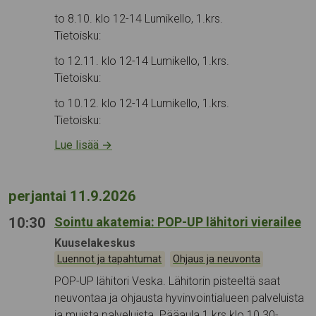
to 8.10. klo 12-14 Lumikello, 1.krs.
Tietoisku:
to 12.11. klo 12-14 Lumikello, 1.krs.
Tietoisku:
to 10.12. klo 12-14 Lumikello, 1.krs.
Tietoisku:
Lue lisää
→
perjantai 11.9.2026
10:30
Sointu akatemia: POP-UP lähitori vierailee
Tapahtumapaikka:
Kuuselakeskus
Kategoriat:
,
Luennot ja tapahtumat
Ohjaus ja neuvonta
POP-UP lähitori Veska. Lähitorin pisteeltä saat
neuvontaa ja ohjausta hyvinvointialueen palveluista
ja muista palveluista. Pääaula 1.krs klo 10.30-