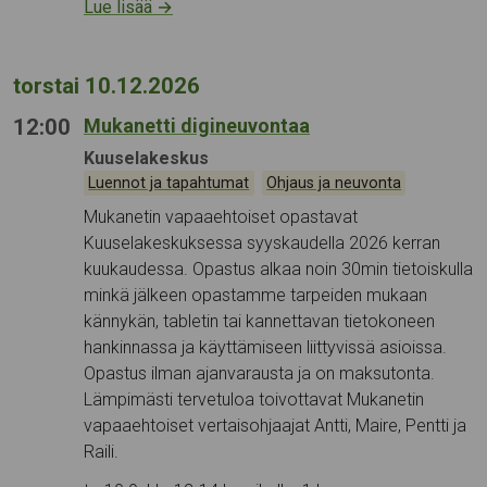
Lue lisää
→
torstai 10.12.2026
12:00
Mukanetti digineuvontaa
Tapahtumapaikka:
Kuuselakeskus
Kategoriat:
,
Luennot ja tapahtumat
Ohjaus ja neuvonta
Mukanetin vapaaehtoiset opastavat
Kuuselakeskuksessa syyskaudella 2026 kerran
kuukaudessa. Opastus alkaa noin 30min tietoiskulla
minkä jälkeen opastamme tarpeiden mukaan
kännykän, tabletin tai kannettavan tietokoneen
hankinnassa ja käyttämiseen liittyvissä asioissa.
Opastus ilman ajanvarausta ja on maksutonta.
Lämpimästi tervetuloa toivottavat Mukanetin
vapaaehtoiset vertaisohjaajat Antti, Maire, Pentti ja
Raili.