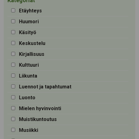
Kategoriat
Etäyhteys
Huumori
Käsityö
Keskustelu
Kirjallisuus
Kulttuuri
Liikunta
Luennot ja tapahtumat
Luonto
Mielen hyvinvointi
Muistikuntoutus
Musiikki