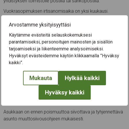
yhdistyksen toimistolle postilla tai sähköpostilla.
Vuokrasopimuksen irtisanomisaika on yksi kuukausi.
Irtisanomisaika alkaa sen kalenterikuukauden viimeisestä
Arvostamme yksityisyyttäsi
päivästä, jonka aikana irtisanominen on suoritettu.
Esimerkiksi 14.2. irtisanotun asunnon vuokrasopimus
Käytämme evästeitä selauskokemuksesi
päättyy 31.3. Määräaikainen vuokrasopimus päättyy
parantamiseksi, personoitujen mainosten ja sisällön
sopimukseen merkittynä päättymispäivänä ilman erillistä
tarjoamiseksi ja liikenteemme analysoimiseksi.
irtisanomista.
Hyväksyt evästeidemme käytön klikkaamalla ”Hyväksy
kaikki”.
Vuokra-asunnon irtisanominen, Tampereen
Vanhuspalveluyhdistys ry
pdf
94,98 kt
Mukauta
Hylkää kaikki
Hyväksy kaikki
Muuttosiivous
Asukkaan on ennen poismuuttoa siivottava ja tyhjennettävä
asunto muuttosiivousohjeen mukaisesti.