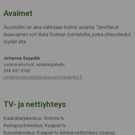
Avaimet
Asuntoihin on aina vähintään kolme avainta. Tarvittavat
lisäavaimet voit tilata Soinnun toimistolta, jonka yhteystiedot
löydät alta.
Johanna Seppälä
vuokra-asunnot, asiakaspalvelu
044 491 9160
johanna.seppala@sointusenioripalvelut.fi
TV- ja nettiyhteys
Kaukaharjukeskus: Antenni-tv
Keinupuistokeskus: Kaapeli-tv
Kuuselakeskus: Kaapeli-tv, kiinteä nettiyhteys osassa