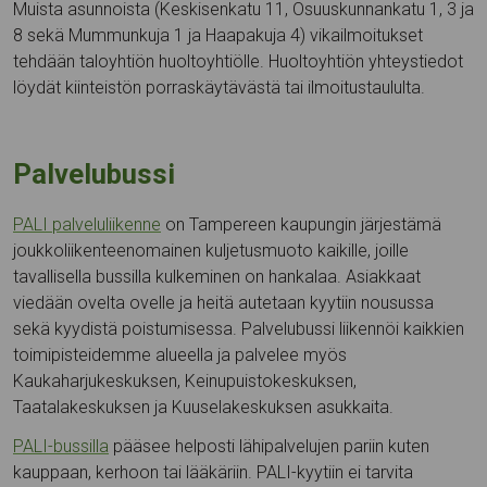
Muista asunnoista (Keskisenkatu 11, Osuuskunnankatu 1, 3 ja
8 sekä Mummunkuja 1 ja Haapakuja 4) vikailmoitukset
tehdään taloyhtiön huoltoyhtiölle. Huoltoyhtiön yhteystiedot
löydät kiinteistön porraskäytävästä tai ilmoitustaululta.
Palvelubussi
PALI palveluliikenne
on Tampereen kaupungin järjestämä
joukkoliikenteenomainen kuljetusmuoto kaikille, joille
tavallisella bussilla kulkeminen on hankalaa. Asiakkaat
viedään ovelta ovelle ja heitä autetaan kyytiin nousussa
sekä kyydistä poistumisessa. Palvelubussi liikennöi kaikkien
toimipisteidemme alueella ja palvelee myös
Kaukaharjukeskuksen, Keinupuistokeskuksen,
Taatalakeskuksen ja Kuuselakeskuksen asukkaita.
PALI-bussilla
pääsee helposti lähipalvelujen pariin kuten
kauppaan, kerhoon tai lääkäriin. PALI-kyytiin ei tarvita