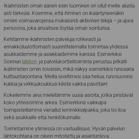
Ikäihmisten oman äänen esiin tuominen on ollut meille alusta
asti tärkeää. Koemme, että ihminen on ikääntyneenäkin
omien voimavarojensa mukaisesti aktiivinen tekijä – ja upea
persoona, joka ansaitsee löytää oman sointunsa.
Kehitämme ikäihmisten palveluja rohkeasti ja
ennakkoluulottomasti suunnittelemalla toimintaa yhdessä
asukkaidemme ja asiakkaidemme kanssa. Esimerkiksi
Soinnun
lähitori-
ja palvelukorttelitoiminta perustuu pitkälti
ikäihmisten omiin toiveisiin, mikä näkyy esimerkiksi runsaana
kulttuuritarjontana. Meillä siveltimesi saa heilua, runosuonesi
kukkia ja virkkuukoukkusi kilistä vaikka päivittäin!
Kokeilemme aina mielellämme uusia asioita, jotka piristävät
koko yhteisömme arkea. Esimerkkinä vaikkapa
toimipisteillämme vieraillut lemmikkialpakka, joka toi iloa
sekä asukkaille että henkilökunnalle.
Toimintamme ytimessä on vastuullisuus. Hyvän palvelun
lähtökohtana on oikein mitoitettu ja asiantunteva