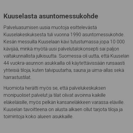
Kuuselasta asuntomessukohde
Palveluasumisen uusia muotoja esittelevästä
Kuuselakeskuksesta tuli vuonna 1990 asuntomessukohde.
Kesän messuilla Kuuselaan kävi tutustumassa jopa 10 000
kävijää, minkä myötä uusi palvelutalokonsepti sai paljon
valtakunnallista julkisuutta. Suomessa oli uutta, että Kuuselan
44 vuokra-asunnon asukkailla oli käytettävissään runsaasti
yhteisiä tiloja, kuten talvipuutarha, sauna ja uima-allas sekä
harrastustilat.
Huomiota herätti myös se, että palvelukeskuksen
monipuoliset palvelut ja tilat olivat avoinna kaikille
eläkeläisille, myös pelkän kansaneläkkeen varassa eläville.
Kuuselan tavoitteena on alusta alkaen ollut tarjota tiloja ja
toimintoja koko alueen asukkaille.