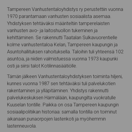
Tampereen Vanhustentaloyhdistys ry perustettiin vuonna
1970 parantamaan vanhusten sosiaalista asemaa.
Yhdistyksen tehtäväksi määriteltiin tamperelaisten
vanhusten avo- ja laitoshuollon tukeminen ja
kehittäminen. Se rakennutti Taatalan Sulkavuorentielle
kolme vanhustentaloa Kelan, Tampereen kaupungin ja
Asuntohallituksen rahoituksella. Taloihin tuli yhteensä 102
asuntoa, ja niiden valmistuessa vuonna 1973 kaupunki
osti ja siirsi talot Kotilinnasäätiölle.
Tämän jälkeen Vanhustentaloyhdistyksen toiminta hiljeni,
kunnes vuonna 1987 sen tehtäväksi tuli palvelukotien
rakentaminen ja ylläpitäminen. Yhdistys rakennutti
palvelukeskuksen Härmälään, kaupungilta vuokratulle
Kuuselan tontille. Paikka on osa Tampereen kaupungin
sosiaalipolitiikan historiaa: samalla tontilla on toiminut
aikanaan punaorpojen lastenkoti ja myöhemmin
lastenneuvola.