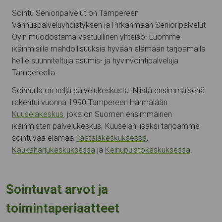
Sointu Senioripalvelut on Tampereen
Vanhuspalveluyhdistyksen ja Pirkanmaan Senioripalvelut
Oy:n muodostama vastuullinen yhteisö. Luomme
ikäihmisille mahdollisuuksia hyvään elämään tarjoamalla
heille suunniteltuja asumis- ja hyvinvointipalveluja
Tampereella.
Soinnulla on neljä palvelukeskusta. Niistä ensimmäisenä
rakentui vuonna 1990 Tampereen Härmälään
Kuuselakeskus
, joka on Suomen ensimmäinen
ikäihmisten palvelukeskus. Kuuselan lisäksi tarjoamme
sointuvaa elämää
Taatalakeskuksessa
,
Kaukaharjukeskuksessa
ja
Keinupuistokeskuksessa
.
Sointuvat arvot ja
toimintaperiaatteet