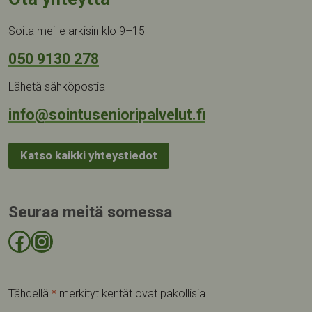
Soita meille arkisin klo 9–15
050 9130 278
Lähetä sähköpostia
info@sointusenioripalvelut.fi
Katso kaikki yhteystiedot
Seuraa meitä somessa
Facebook-sivu
Instagram-tili
Tähdellä
*
merkityt kentät ovat pakollisia