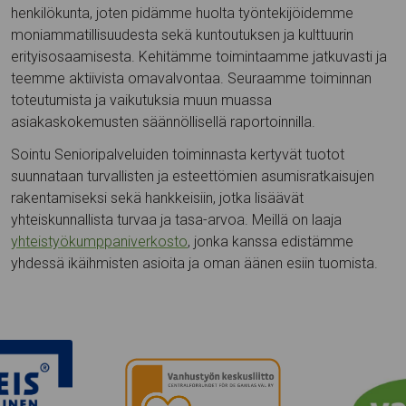
henkilökunta, joten pidämme huolta työntekijöidemme
moniammatillisuudesta sekä kuntoutuksen ja kulttuurin
erityisosaamisesta. Kehitämme toimintaamme jatkuvasti ja
teemme aktiivista omavalvontaa. Seuraamme toiminnan
toteutumista ja vaikutuksia muun muassa
asiakaskokemusten säännöllisellä raportoinnilla.
Sointu Senioripalveluiden toiminnasta kertyvät tuotot
suunnataan turvallisten ja esteettömien asumisratkaisujen
rakentamiseksi sekä hankkeisiin, jotka lisäävät
yhteiskunnallista turvaa ja tasa-arvoa. Meillä on laaja
yhteistyökumppaniverkosto
, jonka kanssa edistämme
yhdessä ikäihmisten asioita ja oman äänen esiin tuomista.