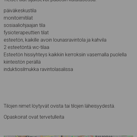
päiväkeskustila
monitoimitilat
sosiaaliohjaajan tila
fysioterapeuttien tilat
esteetön, kaikille avoin lounasravintola ja kahvila
2 esteetöntä wc-tilaa
Esteetön hissiyhteys kaikkiin kerroksiin vasemalla puolella
kiinteistön perällä
induktiosilmukka ravintolasalissa
Tilojen nimet löytyvät ovista tai tilojen läheisyydestä.
Opaskoirat ovat tervetulleita