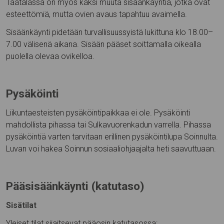
Taatalassa on myös kaksi muuta sisäänkäyntiä, jotka ovat
esteettömiä, mutta ovien avaus tapahtuu avaimella.
Sisäänkäynti pidetään turvallisuussyistä lukittuna klo 18.00–
7.00 välisenä aikana. Sisään pääset soittamalla oikealla
puolella olevaa ovikelloa.
Pysäköinti
Liikuntaesteisten pysäköintipaikkaa ei ole. Pysäköinti
mahdollista pihassa tai Sulkavuorenkadun varrella. Pihassa
pysäköintiä varten tarvitaan erillinen pysäköintilupa Soinnulta.
Luvan voi hakea Soinnun sosiaaliohjaajalta heti saavuttuaan.
Pääsisäänkäynti (katutaso)
Sisätilat
Yleiset tilat sijaitsevat pääosin katutasossa: