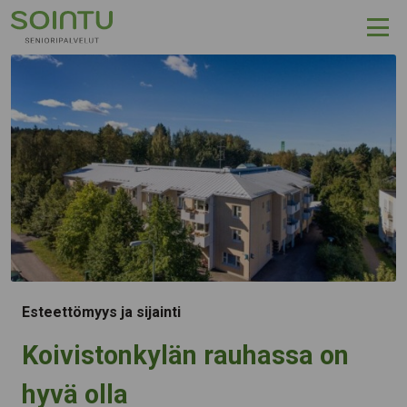
Hyppää sisältöön
Esteettömyys ja sijainti
Koivistonkylän rauhassa on
hyvä olla