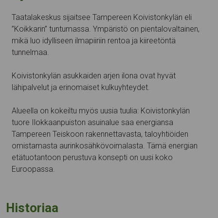
Taatalakeskus sijaitsee Tampereen Koivistonkylän eli
”Koikkarin” tuntumassa. Ympäristö on pientalovaltainen,
mikä luo idylliseen ilmapiiriin rentoa ja kiireetöntä
tunnelmaa.
Koivistonkylän asukkaiden arjen ilona ovat hyvät
lähipalvelut ja erinomaiset kulkuyhteydet.
Alueella on kokeiltu myös uusia tuulia: Koivistonkylän
tuore Ilokkaanpuiston asuinalue saa energiansa
Tampereen Teiskoon rakennettavasta, taloyhtiöiden
omistamasta aurinkosähkövoimalasta. Tämä energian
etätuotantoon perustuva konsepti on uusi koko
Euroopassa.
Historiaa