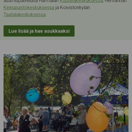
asumispalveluita Härmälän
Kuuselakeskuksessa
, Hervannan
Keinupuistokeskuksessa
ja Koivistonkylän
Taatalakeskuksessa
.
Lue lisää ja hae asukkaaksi