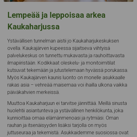
Lempeää ja leppoisaa arkea
Kaukaharjussa
Ystävällisen tunnelman aistii jo Kaukaharjukeskuksen
ovella. Kaukajärven kupeessa sijaitseva viihtyisä
palvelukeskus on tunnettu mukavasta ja rauhoittavasta
ilmapiiristään. Kodikkaat oleskelu- ja monitoimitilat
kutsuvat tekemään ja jutustelemaan hyvässä porukassa.
Myös Kaukajärven kaunis luonto on monelle asukkaalle
rakas asia – vehreää maisemaa voi ihailla ulkona vaikka
päiväkahvien merkeissä.
Muuttoa Kaukaharjuun ei tarvitse jännittää. Meillä sinusta
huolehtii asiantunteva ja ystävällinen henkilökunta, joka
kunnioittaa omaa elämänmenoasi ja rytmiäsi. Oman
rauhan ja itsenäisyyden lisäksi tarjolla on myös
juttuseuraa ja tekemistä. Asukkaidemme suosiossa ovat