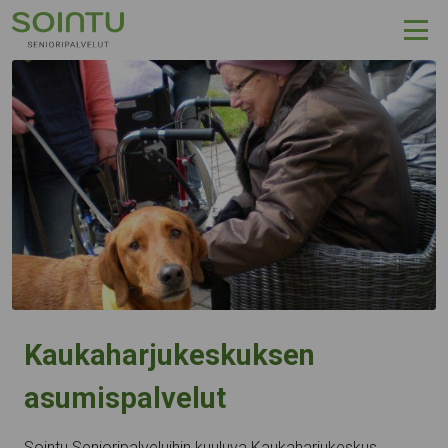
Hyppää sisältöön
Kaukaharjukeskuksen
asumispalvelut
Sointu Senioripalveluihin kuuluva Kaukaharjukeskus