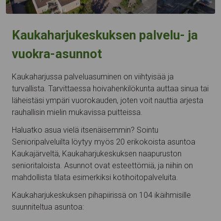
Kaukaharjukeskuksen palvelu- ja
vuokra-asunnot
Kaukaharjussa palveluasuminen on viihtyisää ja
turvallista. Tarvittaessa hoivahenkilökunta auttaa sinua tai
läheistäsi ympäri vuorokauden, joten voit nauttia arjesta
rauhallisin mielin mukavissa puitteissa.
Haluatko asua vielä itsenäisemmin? Sointu
Senioripalveluilta löytyy myös 20 erikokoista asuntoa
Kaukajärveltä, Kaukaharjukeskuksen naapuruston
senioritaloista. Asunnot ovat esteettömiä, ja niihin on
mahdollista tilata esimerkiksi kotihoitopalveluita.
Kaukaharjukeskuksen pihapiirissä on 104 ikäihmisille
suunniteltua asuntoa: