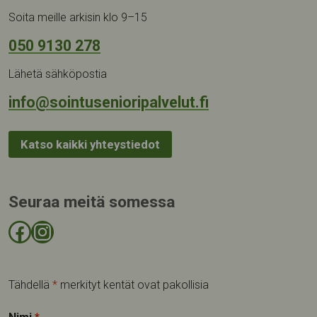
Soita meille arkisin klo 9–15
050 9130 278
Lähetä sähköpostia
info@sointusenioripalvelut.fi
Katso kaikki yhteystiedot
Seuraa meitä somessa
Facebook-sivu
Instagram-tili
Tähdellä
*
merkityt kentät ovat pakollisia