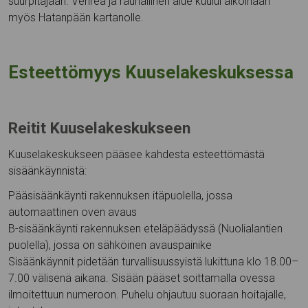
suurpitäjään. Vehreä ja rauhallinen alue kuului aikoinaan
myös Hatanpään kartanolle.
Esteettömyys Kuuselakeskuksessa
Reitit Kuuselakeskukseen
Kuuselakeskukseen pääsee kahdesta esteettömästä
sisäänkäynnistä:
Pääsisäänkäynti rakennuksen itäpuolella, jossa
automaattinen oven avaus
B-sisäänkäynti rakennuksen eteläpäädyssä (Nuolialantien
puolella), jossa on sähköinen avauspainike
Sisäänkäynnit pidetään turvallisuussyistä lukittuna klo 18.00–
7.00 välisenä aikana. Sisään pääset soittamalla ovessa
ilmoitettuun numeroon. Puhelu ohjautuu suoraan hoitajalle,