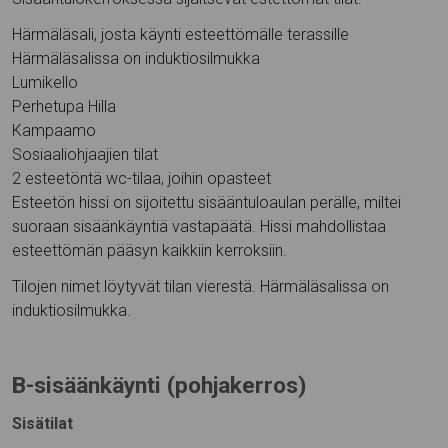
Härmäläsali, josta käynti esteettömälle terassille
Härmäläsalissa on induktiosilmukka
Lumikello
Perhetupa Hilla
Kampaamo
Sosiaaliohjaajien tilat
2 esteetöntä wc-tilaa, joihin opasteet
Esteetön hissi on sijoitettu sisääntuloaulan perälle, miltei
suoraan sisäänkäyntiä vastapäätä. Hissi mahdollistaa
esteettömän pääsyn kaikkiin kerroksiin.
Tilojen nimet löytyvät tilan vierestä. Härmäläsalissa on
induktiosilmukka.
B-sisäänkäynti (pohjakerros)
Sisätilat