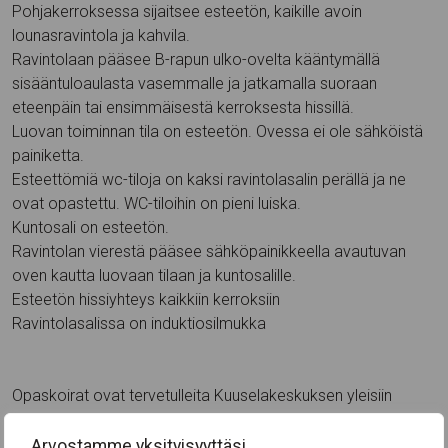
Pohjakerroksessa sijaitsee esteetön, kaikille avoin
lounasravintola ja kahvila.
Ravintolaan pääsee B-rapun ulko-ovelta kääntymällä
sisääntuloaulasta vasemmalle ja jatkamalla suoraan
eteenpäin tai ensimmäisestä kerroksesta hissillä.
Luovan toiminnan tila on esteetön. Ovessa ei ole sähköistä
painiketta.
Esteettömiä wc-tiloja on kaksi ravintolasalin perällä ja ne
ovat opastettu. WC-tiloihin on pieni luiska.
Kuntosali on esteetön.
Ravintolan vierestä pääsee sähköpainikkeella avautuvan
oven kautta luovaan tilaan ja kuntosalille.
Esteetön hissiyhteys kaikkiin kerroksiin
Ravintolasalissa on induktiosilmukka
Opaskoirat ovat tervetulleita Kuuselakeskuksen yleisiin
tiloihin
Arvostamme yksityisyyttäsi