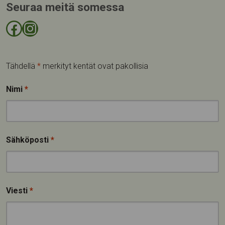
Seuraa meitä somessa
Facebook-sivu
Instagram-tili
Tähdellä
*
merkityt kentät ovat pakollisia
Nimi
*
Sähköposti
*
Viesti
*