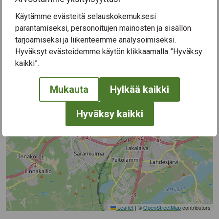
Käytämme evästeitä selauskokemuksesi
+
parantamiseksi, personoitujen mainosten ja sisällön
tarjoamiseksi ja liikenteemme analysoimiseksi.
−
Hyväksyt evästeidemme käytön klikkaamalla ”Hyväksy
kaikki”.
Mukauta
Hylkää kaikki
Hyväksy kaikki
Leaflet
|
©
OpenStreetMap
contributors