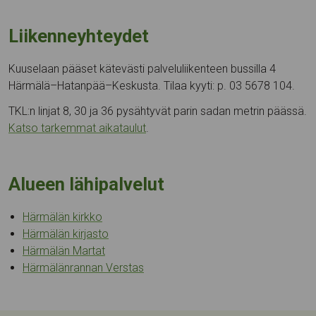
Liikenneyhteydet
Kuuselaan pääset kätevästi palveluliikenteen bussilla 4
Härmälä–Hatanpää–Keskusta. Tilaa kyyti: p. 03 5678 104.
TKL:n linjat 8, 30 ja 36 pysähtyvät parin sadan metrin päässä.
Katso tarkemmat aikataulut
.
Alueen lähipalvelut
Härmälän kirkko
Härmälän kirjasto
Härmälän Martat
Härmälänrannan Verstas