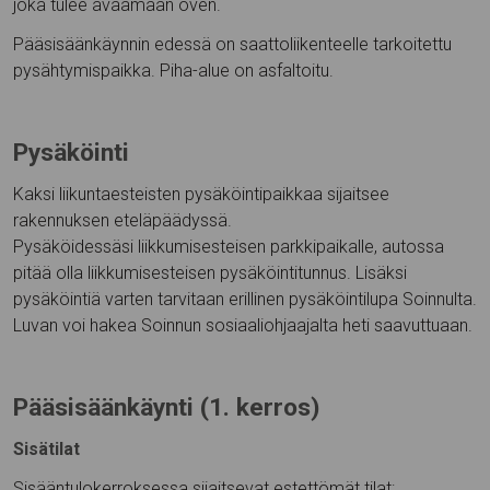
joka tulee avaamaan oven.
Pääsisäänkäynnin edessä on saattoliikenteelle tarkoitettu
pysähtymispaikka. Piha-alue on asfaltoitu.
Pysäköinti
Kaksi liikuntaesteisten pysäköintipaikkaa sijaitsee
rakennuksen eteläpäädyssä.
Pysäköidessäsi liikkumisesteisen parkkipaikalle, autossa
pitää olla liikkumisesteisen pysäköintitunnus. Lisäksi
pysäköintiä varten tarvitaan erillinen pysäköintilupa Soinnulta.
Luvan voi hakea Soinnun sosiaaliohjaajalta heti saavuttuaan.
Pääsisäänkäynti (1. kerros)
Sisätilat
Sisääntulokerroksessa sijaitsevat estettömät tilat: