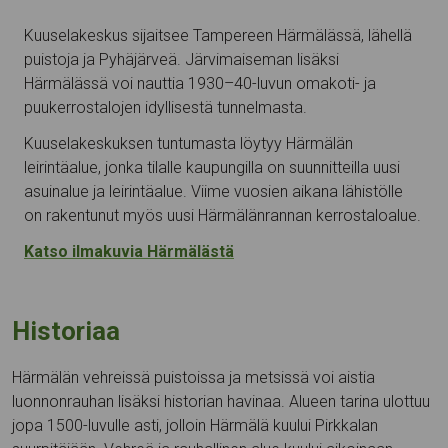
Kuuselakeskus sijaitsee Tampereen Härmälässä, lähellä
puistoja ja Pyhäjärveä. Järvimaiseman lisäksi
Härmälässä voi nauttia 1930–40-luvun omakoti- ja
puukerrostalojen idyllisestä tunnelmasta.
Kuuselakeskuksen tuntumasta löytyy Härmälän
leirintäalue, jonka tilalle kaupungilla on suunnitteilla uusi
asuinalue ja leirintäalue. Viime vuosien aikana lähistölle
on rakentunut myös uusi Härmälänrannan kerrostaloalue.
Katso ilmakuvia Härmälästä
Historiaa
Härmälän vehreissä puistoissa ja metsissä voi aistia
luonnonrauhan lisäksi historian havinaa. Alueen tarina ulottuu
jopa 1500-luvulle asti, jolloin Härmälä kuului Pirkkalan