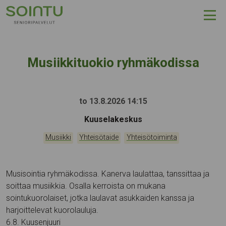
Hyppää sisältöön
Musiikkituokio ryhmäkodissa
to 13.8.2026 14:15
Tapahtumapaikka:
Kuuselakeskus
Kategoriat:
,
,
Musiikki
Yhteisötaide
Yhteisötoiminta
Musisointia ryhmäkodissa. Kanerva laulattaa, tanssittaa ja
soittaa musiikkia. Osalla kerroista on mukana
sointukuorolaiset, jotka laulavat asukkaiden kanssa ja
harjoittelevat kuorolauluja.
6.8. Kuusenjuuri