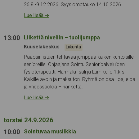
26.8.-9.12.2026. Syyslomatauko 14.10.2026.
Lue lisää
→
13:00
Liikettä niveliin – tuolijumppa
Tapahtumapaikka:
Kuuselakeskus
Kategoriat:
Liikunta
Pääosin istuen tehtävää jumppaa kaiken kuntoisille
senioreille. Ohjaajana Sointu Senioripalveluiden
fysioterapeutti. Härmälä -sali ja Lumikello 1.krs.
Kaikille avoin ja maksuton. Ryhmä on osa Iloa, eloa
ja yhdessäoloa – hanketta.
Lue lisää
→
torstai 24.9.2026
10:00
Sointuvaa musiikkia