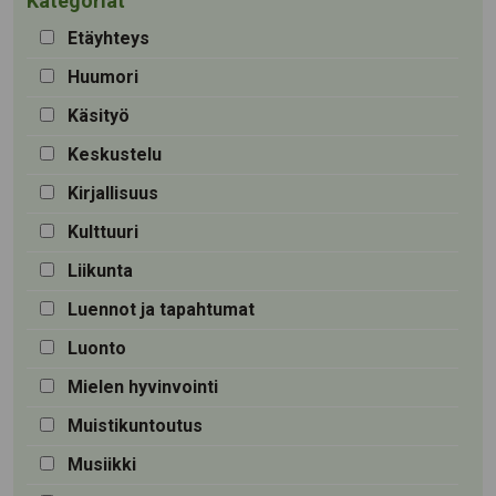
Kategoriat
Etäyhteys
Huumori
Käsityö
Keskustelu
Kirjallisuus
Kulttuuri
Liikunta
Luennot ja tapahtumat
Luonto
Mielen hyvinvointi
Muistikuntoutus
Musiikki