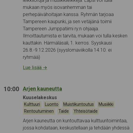
leikkiloruja ja musiikkileikkejä. Lapsi voi tulla
mukaan myös isovanhemman tai
perhepäivähoitajan kanssa. Ryhmän tarjoaa
Tampereen kaupunki, ja sen vetäjänä toimii
Tampereen Jumppatiimi ry:n ohjaaja.
Ilmoittautumista ei tarvita, mukaan voi tulla kesken
kauttakin. Härmäläsali, 1. kerros. Syyskausi
26.8.-9.12.2026 (syyslomaviikolla 14.10. ei
ryhmää)
Lue lisää
→
10:00
Arjen kauneutta
Tapahtumapaikka:
Kuuselakeskus
Kategoriat:
,
,
,
,
Kulttuuri
Luonto
Muistikuntoutus
Musiikki
,
,
Rentoutuminen
Taide
Yhteisötaide
Arjen kauneutta on kuntouttavaa kulttuuritoimintaa,
jossa kohdataan, keskustellaan ja tehdään yhdessä