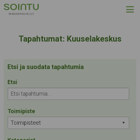
Hyppää sisältöön
Tapahtumapaikka:
Tapahtumat:
Kuuselakeskus
Etsi ja suodata tapahtumia
Etsi
Toimipiste