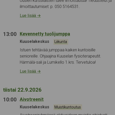
Uusien kurssilaisten tulee ilmoittautua! Tiedustelut ja
ilmoittautumiset: p. 050 5164531.
Lue lisää
→
13:00
Kevennetty tuolijumppa
Tapahtumapaikka:
Kuuselakeskus
Kategoriat:
Liikunta
Istuen tehtävää jumppaa kaiken kuntoisille
senioreille. Ohjaajina Kuuselan fysioterapeutit.
Härmälä-sali ja Lumikello 1.krs. Tervetuloa!
Lue lisää
→
tiistai 22.9.2026
10:00
Aivotreenit
Tapahtumapaikka:
Kuuselakeskus
Kategoriat:
Muistikuntoutus