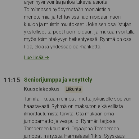
arjen hyvinvointia ja iloa tukevia asioita.
Toiminnassa hyödynnetään moniaistisia
menetelmiä, ja tehtävissä huomioidaan näön,
kuulon ja muistin muutokset. Jokaisen osallistujan
yksilölliset tarpeet huomioidaan, ja mukaan voi tulla
myös toimintakyvyn heikentyessä. Ryhmä on osa
Iloa, eloa ja yhdessäoloa -hanketta.
Lue lisää
→
11:15
Seniorijumppa ja venyttely
Tapahtumapaikka:
Kuuselakeskus
Kategoriat:
Liikunta
Tunnilla liikutaan rennosti, mutta jokaiselle sopivan
haastavasti. Ryhmä on maksuton eikä erillistä
ilmoittautumista tarvita. Ota mukaan oma
jumppamatto ja vesipullo. Ryhmän tarjoaa
Tampereen kaupunki. Ohjaajana Tampereen
jumppatiimi ry:stä. Härmäläsali 1.krs. Syyskausi