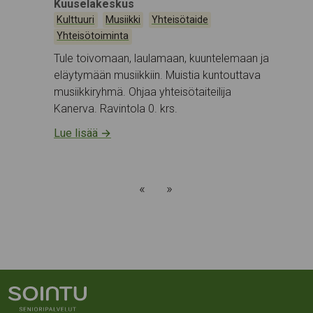
Tapahtumapaikka:
Kuuselakeskus
Kategoriat:
,
,
,
Kulttuuri
Musiikki
Yhteisötaide
Yhteisötoiminta
Tule toivomaan, laulamaan, kuuntelemaan ja
eläytymään musiikkiin. Muistia kuntouttava
musiikkiryhmä. Ohjaa yhteisötaiteilija
Kanerva. Ravintola 0. krs.
Lue lisää
→
«
»