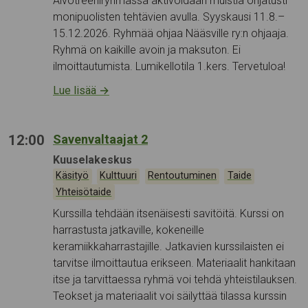
Aivotreeniryhmässä aktivoidaan muistia ohjatusti
monipuolisten tehtävien avulla. Syyskausi 11.8.–
15.12.2026. Ryhmää ohjaa Nääsville ry:n ohjaaja.
Ryhmä on kaikille avoin ja maksuton. Ei
ilmoittautumista. Lumikellotila 1.kers. Tervetuloa!
Lue lisää
→
12:00
Savenvaltaajat 2
Tapahtumapaikka:
Kuuselakeskus
Kategoriat:
,
,
,
,
Käsityö
Kulttuuri
Rentoutuminen
Taide
Yhteisötaide
Kurssilla tehdään itsenäisesti savitöitä. Kurssi on
harrastusta jatkaville, kokeneille
keramiikkaharrastajille. Jatkavien kurssilaisten ei
tarvitse ilmoittautua erikseen. Materiaalit hankitaan
itse ja tarvittaessa ryhmä voi tehdä yhteistilauksen.
Teokset ja materiaalit voi säilyttää tilassa kurssin