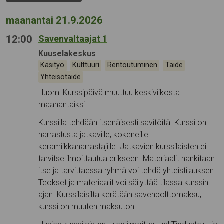
maanantai 21.9.2026
12:00
Savenvaltaajat 1
Tapahtumapaikka:
Kuuselakeskus
Kategoriat:
,
,
,
,
Käsityö
Kulttuuri
Rentoutuminen
Taide
Yhteisötaide
Huom! Kurssipäivä muuttuu keskiviikosta
maanantaiksi.
Kurssilla tehdään itsenäisesti savitöitä. Kurssi on
harrastusta jatkaville, kokeneille
keramiikkaharrastajille. Jatkavien kurssilaisten ei
tarvitse ilmoittautua erikseen. Materiaalit hankitaan
itse ja tarvittaessa ryhmä voi tehdä yhteistilauksen.
Teokset ja materiaalit voi säilyttää tilassa kurssin
ajan. Kurssilaisilta kerätään savenpolttomaksu,
kurssi on muuten maksuton.