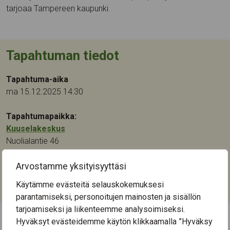
tarjoaa Tampereen kaupunki.
Tapahtuman tiedot
Tapahtuma-aika
ma 15.12.2025 14:30
Tapahtumapaikka:
Kuuselakeskus
Nuolialantie 46
33900
Tampere
Arvostamme yksityisyyttäsi
Kategoriat:
Käytämme evästeitä selauskokemuksesi
Kulttuuri
,
Musiikki
parantamiseksi, personoitujen mainosten ja sisällön
tarjoamiseksi ja liikenteemme analysoimiseksi.
Hyväksyt evästeidemme käytön klikkaamalla ”Hyväksy