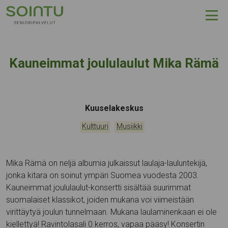
Hyppää sisältöön
Kauneimmat joululaulut Mika Rämä
Tapahtumapaikka:
Kuuselakeskus
Kategoriat:
,
Kulttuuri
Musiikki
Mika Rämä on neljä albumia julkaissut laulaja-lauluntekijä,
jonka kitara on soinut ympäri Suomea vuodesta 2003.
Kauneimmat joululaulut-konsertti sisältää suurimmat
suomalaiset klassikot, joiden mukana voi viimeistään
virittäytyä joulun tunnelmaan. Mukana laulaminenkaan ei ole
kiellettyä! Ravintolasali 0.kerros, vapaa pääsy! Konsertin