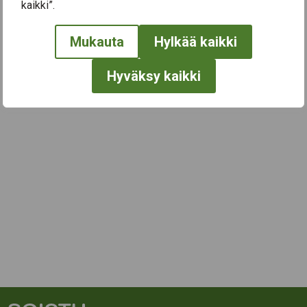
← Näytä kaikki tapahtumat
kaikki”.
Mukauta
Hylkää kaikki
Hyväksy kaikki