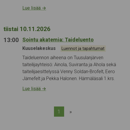
Lue lisää
→
tiistai 10.11.2026
13:00
Sointu akatemia: Taideluento
Tapahtumapaikka:
Kuuselakeskus
Kategoriat:
Luennot ja tapahtumat
Taideluennon aiheena on Tuusulanjärven
taiteilijayhteisö: Ainola, Suviranta ja Ahola sekä
taiteilijaesittelyssä Venny Soldan-Brofelt, Eero
Järnefelt ja Pekka Halonen. Härmäläsali 1.krs.
Lue lisää
→
1
»