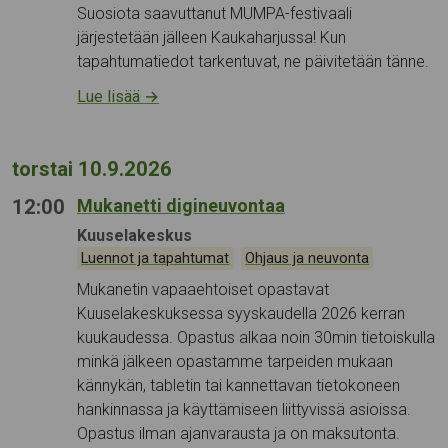
Suosiota saavuttanut MUMPA-festivaali
järjestetään jälleen Kaukaharjussa! Kun
tapahtumatiedot tarkentuvat, ne päivitetään tänne.
Lue lisää
→
torstai 10.9.2026
12:00
Mukanetti digineuvontaa
Tapahtumapaikka:
Kuuselakeskus
Kategoriat:
,
Luennot ja tapahtumat
Ohjaus ja neuvonta
Mukanetin vapaaehtoiset opastavat
Kuuselakeskuksessa syyskaudella 2026 kerran
kuukaudessa. Opastus alkaa noin 30min tietoiskulla
minkä jälkeen opastamme tarpeiden mukaan
kännykän, tabletin tai kannettavan tietokoneen
hankinnassa ja käyttämiseen liittyvissä asioissa.
Opastus ilman ajanvarausta ja on maksutonta.