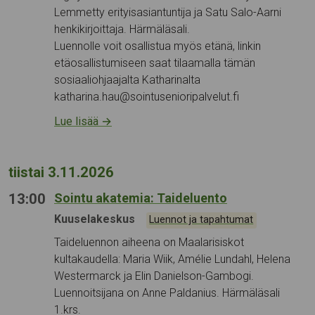
Lemmetty erityisasiantuntija ja Satu Salo-Aarni
henkikirjoittaja. Härmäläsali.
Luennolle voit osallistua myös etänä, linkin
etäosallistumiseen saat tilaamalla tämän
sosiaaliohjaajalta Katharinalta
katharina.hau@sointusenioripalvelut.fi
Lue lisää
→
tiistai 3.11.2026
13:00
Sointu akatemia: Taideluento
Tapahtumapaikka:
Kuuselakeskus
Kategoriat:
Luennot ja tapahtumat
Taideluennon aiheena on Maalarisiskot
kultakaudella: Maria Wiik, Amélie Lundahl, Helena
Westermarck ja Elin Danielson-Gambogi.
Luennoitsijana on Anne Paldanius. Härmäläsali
1.krs.