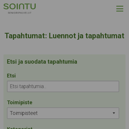
Hyppää sisältöön
Kategoria:
Tapahtumat:
Luennot ja tapahtumat
Etsi ja suodata tapahtumia
Etsi
Toimipiste