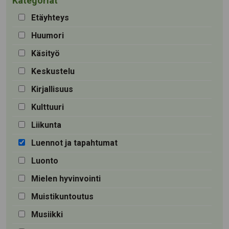
Kategoriat
Etäyhteys
Huumori
Käsityö
Keskustelu
Kirjallisuus
Kulttuuri
Liikunta
Luennot ja tapahtumat
Luonto
Mielen hyvinvointi
Muistikuntoutus
Musiikki