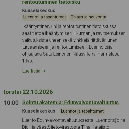
rentoutuminen tietoisku
Tapahtumapaikka:
Kuuselakeskus
Kategoriat:
,
Luennot ja tapahtumat
Ohjaus ja neuvonta
Ikääntyminen, uni ja rentoutuminen tietoiskussa
saat tietoa ikääntymisen, liikunnan ja ravitsemuksen
vaikutuksista uneen sekä vinkkejä riittävän unen
turvaamiseen ja rentoutumiseen. Luennoitsija
ohjaajana Satu Leinonen Nääsville ry. Härmäläsali
1.krs.
Lue lisää
→
torstai 22.10.2026
10:00
Sointu akatemia: Edunvalvontavaltuutus
Tapahtumapaikka:
Kuuselakeskus
Kategoriat:
Luennot ja tapahtumat
Luento Edunvalvontavaltuutuksesta. Luennoitsijoina
Digi- ja väestötietovirastosta Tiina Katajisto-