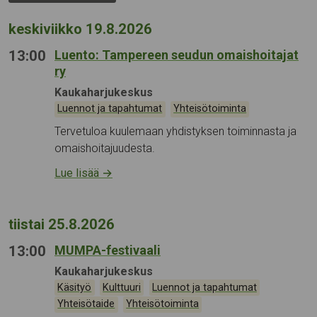
keskiviikko 19.8.2026
13:00
Luento: Tampereen seudun omaishoitajat
ry
Tapahtumapaikka:
Kaukaharjukeskus
Kategoriat:
,
Luennot ja tapahtumat
Yhteisötoiminta
Tervetuloa kuulemaan yhdistyksen toiminnasta ja
omaishoitajuudesta.
Lue lisää
→
tiistai 25.8.2026
13:00
MUMPA-festivaali
Tapahtumapaikka:
Kaukaharjukeskus
Kategoriat:
,
,
,
Käsityö
Kulttuuri
Luennot ja tapahtumat
,
Yhteisötaide
Yhteisötoiminta