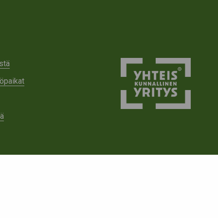
stä
öpaikat
tä