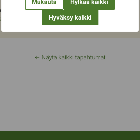
Mukauta
Hylkää kaikki
at:
Hyväksy kaikki
ja tapahtumat
← Näytä kaikki tapahtumat