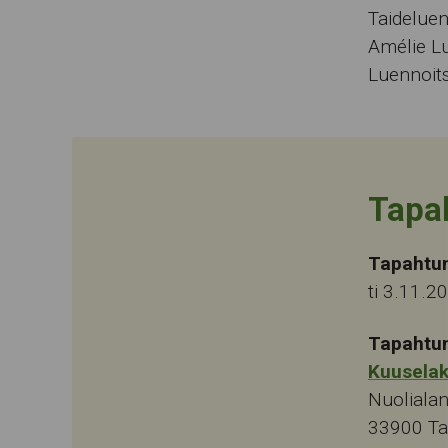
Taideluen
Amélie L
Luennoits
Tapa
Tapahtu
ti 3.11.2
Tapahtu
Kuusela
Nuolialan
33900
T