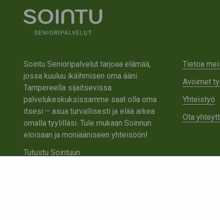
Sointu Senioripalvelut tarjoaa elämää,
Tietoa mei
jossa kuuluu ikäihmisen oma ääni.
Avoimet ty
Tampereella sijaitsevissa
palvelukeskuksissamme saat olla oma
Yhteistyö
itsesi – asua turvallisesti ja elää arkea
Ota yhteyt
omalla tyylilläsi. Tule mukaan Soinnun
eloisaan ja moniääniseen yhteisöön!
Tutustu Sointuun
Ota yhteyttä
Tietosuojaseloste