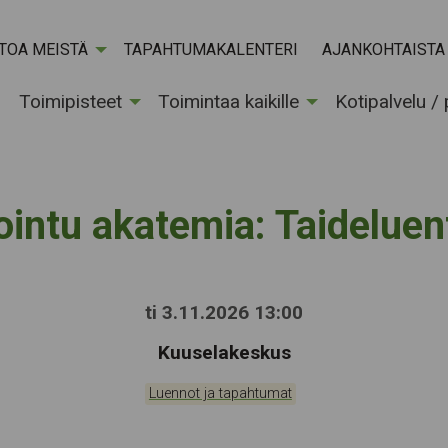
ETOA MEISTÄ
TAPAHTUMAKALENTERI
AJANKOHTAISTA
Toimipisteet
Toimintaa kaikille
Kotipalvelu /
ointu akatemia: Taideluen
ti 3.11.2026 13:00
Tapahtumapaikka:
Kuuselakeskus
Kategoriat:
Luennot ja tapahtumat