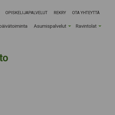
OPISKELIJAPALVELUT
REKRY
OTA YHTEYTTÄ
 päivätoiminta
Asumispalvelut
Ravintolat
to