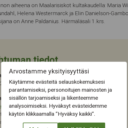
non aiheena on Maalarisiskot kultakaudella: Maria Wi
undahl, Helena Westermarck ja Elin Danielson-Gambo
ijana on Anne Paldanius. Härmäläsali 1.krs.
htuman tiedot
Arvostamme yksityisyyttäsi
ma-aika
Käytämme evästeitä selauskokemuksesi
026 13:00
parantamiseksi, personoitujen mainosten ja
sisällön tarjoamiseksi ja liikenteemme
mapaikka:
analysoimiseksi. Hyväksyt evästeidemme
keskus
käytön klikkaamalla ”Hyväksy kaikki”.
tie 46
ampere