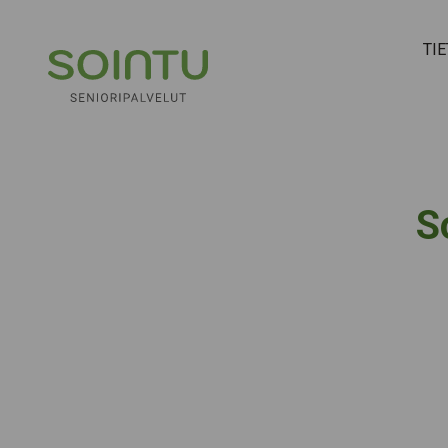
Hyppää sisältöön
TI
S