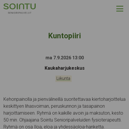
Hyppää sisältöön
Kuntopiiri
ma 7.9.2026 13:00
Tapahtumapaikka:
Kaukaharjukeskus
Kategoriat:
Liikunta
Kehonpainolla ja pienvälineillä suoritettavaa kiertoharjoittelua
keskittyen lihasvoiman, peruskunnon ja tasapainon
harjoittamiseen. Ryhmä on kaikille avoin ja maksuton, kesto
50 min. Ohjaajana Sointu Senioripalveluiden fysioterapeutti.
Ryhmä on osa Iloa, eloa ja yhdessäoloa-hanketta.