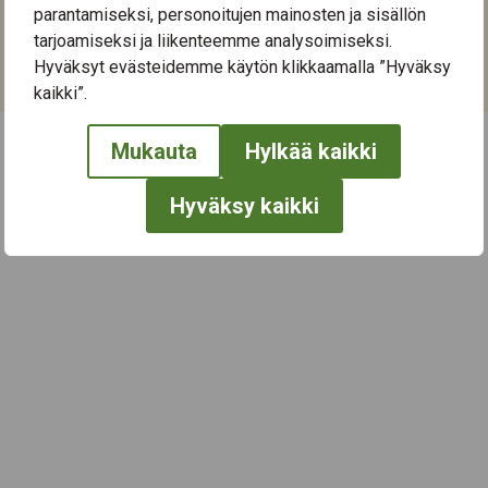
ma 7.9.2026 13.00
–
13.50
parantamiseksi, personoitujen mainosten ja sisällön
ma 14.9.2026 13.00
–
13.50
tarjoamiseksi ja liikenteemme analysoimiseksi.
ma 21.9.2026 13.00
–
13.50
Hyväksyt evästeidemme käytön klikkaamalla ”Hyväksy
ma 28.9.2026 13.00
–
13.50
kaikki”.
Mukauta
Hylkää kaikki
← Näytä kaikki tapahtumat
Hyväksy kaikki