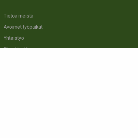
Tietoa meistä
Avoimet työpaikat
Yhteistyö
Ota yhteyttä
Etsi
sivustolta: