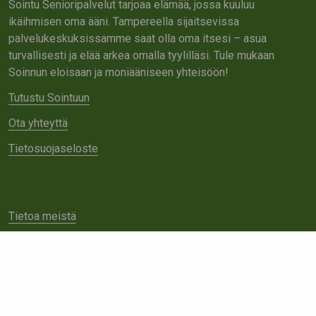
Sointu Senioripalvelut tarjoaa elämää, jossa kuuluu
ikäihmisen oma ääni. Tampereella sijaitsevissa
palvelukeskuksissamme saat olla oma itsesi – asua
turvallisesti ja elää arkea omalla tyylilläsi. Tule mukaan
Soinnun eloisaan ja moniääniseen yhteisöön!
Tutustu Sointuun
Ota yhteyttä
Tietosuojaseloste
Tietoa meistä
Avoimet työpaikat
Yhteistyö
Ota yhteyttä