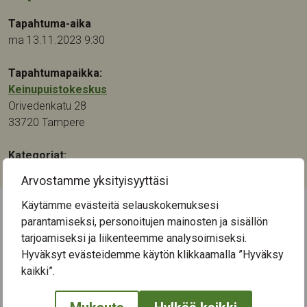
Tapahtuma-aika
ma 13.11.2023 9:30
Tapahtumapaikka:
Keinupuistokeskus
Orivedenkatu 28
33720
Tampere
Kategoriat:
Taide
Arvostamme yksityisyyttäsi
Käytämme evästeitä selauskokemuksesi
parantamiseksi, personoitujen mainosten ja sisällön
← Näytä kaikki tapahtumat
tarjoamiseksi ja liikenteemme analysoimiseksi.
Hyväksyt evästeidemme käytön klikkaamalla ”Hyväksy
kaikki”.