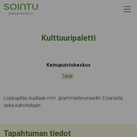
Hyppää sisältöön
Kulttuuripaletti
Tapahtumapaikka:
Keinupuistokeskus
Kategoriat:
Taide
Loppujuhla; kuullaan mm. grammarilevyraadin 3 parasta,
sekä kahvitellaan.
Tapahtuman tiedot