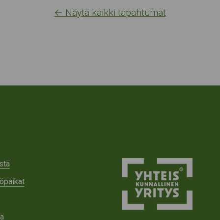
← Näytä kaikki tapahtumat
stä
öpaikat
tä