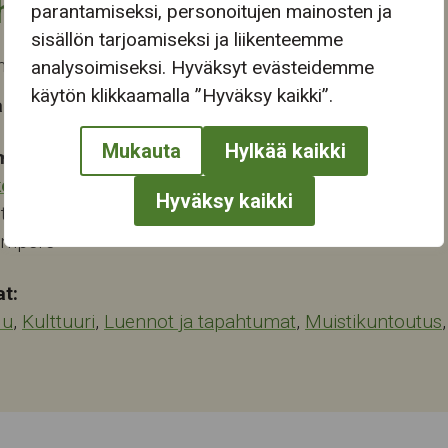
htuman tiedot
parantamiseksi, personoitujen mainosten ja
sisällön tarjoamiseksi ja liikenteemme
a päättyi ke 5.11.2025
analysoimiseksi. Hyväksyt evästeidemme
käytön klikkaamalla ”Hyväksy kaikki”.
 tapahtuma-aika
Mukauta
Hylkää kaikki
mapaikka:
keskus
Hyväksy kaikki
tie 46
ampere
at:
lu
,
Kulttuuri
,
Luennot ja tapahtumat
,
Muistikuntoutus