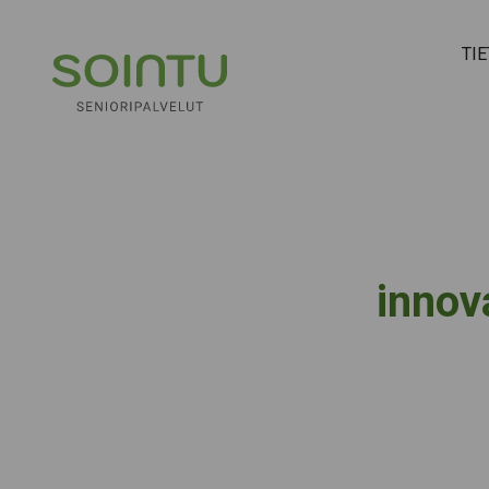
Hyppää sisältöön
TI
innov