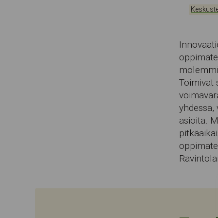
Kategor
Keskuste
Innovaati
oppimater
molemminp
Toimivat 
voimavara
yhdessä, 
asioita. 
pitkäaika
oppimater
Ravintolan