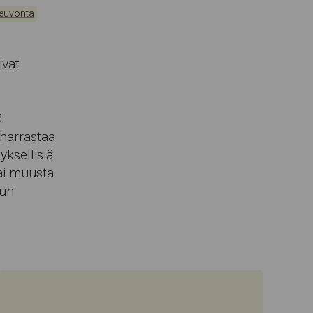
neuvonta
ivat
ä
harrastaa
yksellisiä
ai muusta
tun