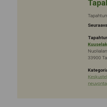
Tapa
Tapahtum
Seuraava
Tapahtu
Kuusela
Nuolialan
33900
T
Kategori
Keskuste
neuvonta