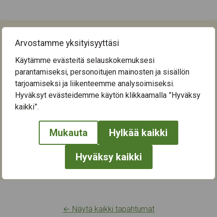
Tapahtuman tiedot
Arvostamme yksityisyyttäsi
Tapahtuma päättyi ti 23.4.2024
Käytämme evästeitä selauskokemuksesi
parantamiseksi, personoitujen mainosten ja sisällön
Seuraava tapahtuma-aika
tarjoamiseksi ja liikenteemme analysoimiseksi.
Hyväksyt evästeidemme käytön klikkaamalla ”Hyväksy
Tapahtumapaikka:
kaikki”.
Kaukaharjukeskus
Keskisenkatu 13-15
Mukauta
Hylkää kaikki
33710
Tampere
Hyväksy kaikki
Kategoriat:
Kulttuuri
,
Muistikuntoutus
,
Rentoutuminen
,
Taide
← Näytä kaikki tapahtumat