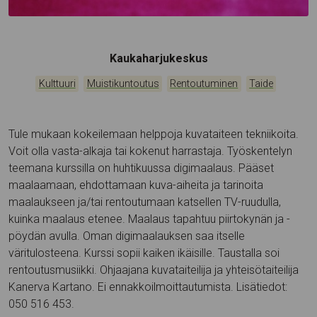
Tapahtumapaikka:
Kaukaharjukeskus
Kategoriat:
,
,
,
Kulttuuri
Muistikuntoutus
Rentoutuminen
Taide
Tule mukaan kokeilemaan helppoja kuvataiteen tekniikoita.
Voit olla vasta-alkaja tai kokenut harrastaja. Työskentelyn
teemana kurssilla on huhtikuussa digimaalaus. Pääset
maalaamaan, ehdottamaan kuva-aiheita ja tarinoita
maalaukseen ja/tai rentoutumaan katsellen TV-ruudulla,
kuinka maalaus etenee. Maalaus tapahtuu piirtokynän ja -
pöydän avulla. Oman digimaalauksen saa itselle
väritulosteena. Kurssi sopii kaiken ikäisille. Taustalla soi
rentoutusmusiikki. Ohjaajana kuvataiteilija ja yhteisötaiteilija
Kanerva Kartano. Ei ennakkoilmoittautumista. Lisätiedot:
050 516 453.