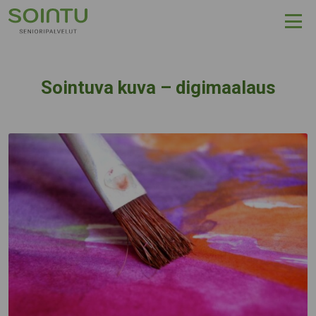
Hyppää sisältöön
Sointuva kuva – digimaalaus