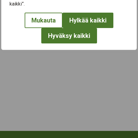
kaikki”.
← Näytä kaikki tapahtumat
Mukauta
Hylkää kaikki
Hyväksy kaikki