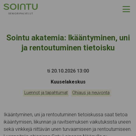
Hyppää sisältöön
Sointu akatemia: Ikääntyminen, uni
ja rentoutuminen tietoisku
ti 20.10.2026 13:00
Tapahtumapaikka:
Kuuselakeskus
Kategoriat:
,
Luennot ja tapahtumat
Ohjaus ja neuvonta
Ikääntyminen, uni ja rentoutuminen tietoiskussa saat tietoa
ikääntymisen, liikunnan ja ravitsemuksen vaikutuksista uneen
sekä vinkkejä riittävän unen turvaamiseen ja rentoutumiseen.