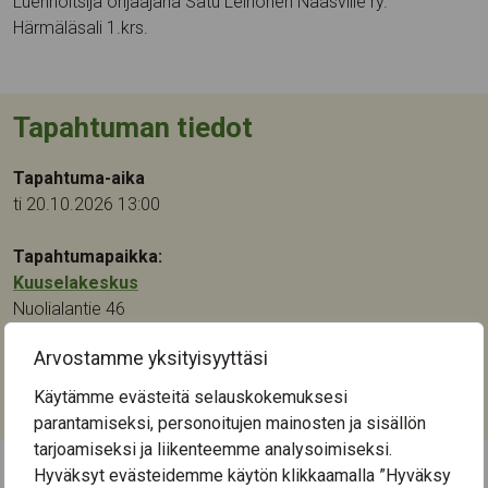
Luennoitsija ohjaajana Satu Leinonen Nääsville ry.
Härmäläsali 1.krs.
Tapahtuman tiedot
Tapahtuma-aika
ti 20.10.2026 13:00
Tapahtumapaikka:
Kuuselakeskus
Nuolialantie 46
33900
Tampere
Arvostamme yksityisyyttäsi
Kategoriat:
Käytämme evästeitä selauskokemuksesi
Luennot ja tapahtumat
,
Ohjaus ja neuvonta
parantamiseksi, personoitujen mainosten ja sisällön
tarjoamiseksi ja liikenteemme analysoimiseksi.
Hyväksyt evästeidemme käytön klikkaamalla ”Hyväksy