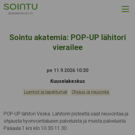
Hyppää sisältöön
Sointu akatemia: POP-UP lähitori
vierailee
pe 11.9.2026 10:30
Tapahtumapaikka:
Kuuselakeskus
Kategoriat:
,
Luennot ja tapahtumat
Ohjaus ja neuvonta
POP-UP lähitori Veska. Lähitorin pisteeltä saat neuvontaa ja
ohjausta hyvinvointialueen palveluista ja muista palveluista.
Pääaula 1.krs klo 10.30-11.30.