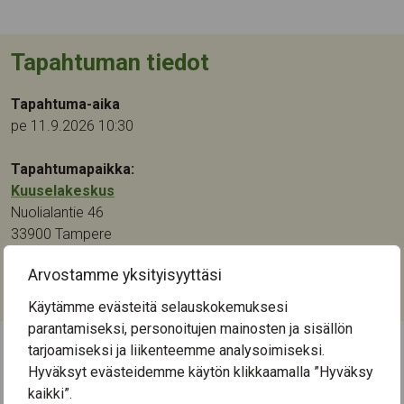
Tapahtuman tiedot
Tapahtuma-aika
pe 11.9.2026 10:30
Tapahtumapaikka:
Kuuselakeskus
Nuolialantie 46
33900
Tampere
Arvostamme yksityisyyttäsi
Kategoriat:
Luennot ja tapahtumat
,
Ohjaus ja neuvonta
Käytämme evästeitä selauskokemuksesi
parantamiseksi, personoitujen mainosten ja sisällön
tarjoamiseksi ja liikenteemme analysoimiseksi.
Hyväksyt evästeidemme käytön klikkaamalla ”Hyväksy
← Näytä kaikki tapahtumat
kaikki”.