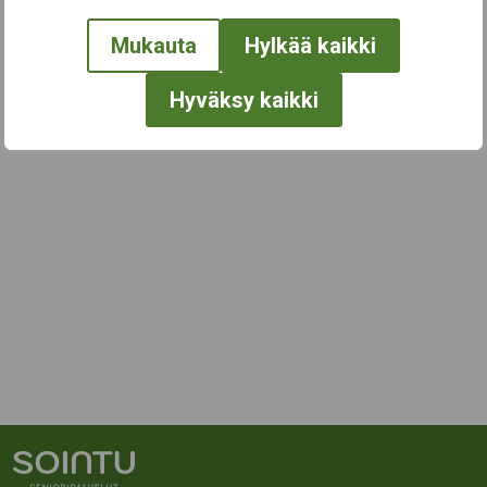
Mukauta
Hylkää kaikki
Hyväksy kaikki