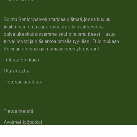
Sointu Senioripalvelut tarjoaa elämää, jossa kuuluu
ikäihmisen oma ääni. Tampereella sijaitsevissa
palvelukeskuksissamme saat olla oma itsesi – asua
turvallisesti ja elää arkea omalla tyylilläsi. Tule mukaan
Soinnun eloisaan ja moniääniseen yhteisöön!
Tutustu Sointuun
Ota yhteyttä
Tietosuojaseloste
Tietoa meistä
Avoimet työpaikat
Yhteistyö