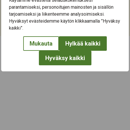
Käytämme evästeitä selauskokemuksesi
Orivedenkatu 28
parantamiseksi, personoitujen mainosten ja sisällön
33720
Tampere
tarjoamiseksi ja liikenteemme analysoimiseksi.
Hyväksyt evästeidemme käytön klikkaamalla ”Hyväksy
Kategoriat:
kaikki”.
Liikunta
,
Muistikuntoutus
Mukauta
Hylkää kaikki
← Näytä kaikki tapahtumat
Hyväksy kaikki