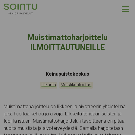
Hyppää sisältöön
Muistimattoharjoittelu
ILMOITTAUTUNEILLE
Tapahtumapaikka:
Keinupuistokeskus
Kategoriat:
,
Liikunta
Muistikuntoutus
Muistimattoharjoittelu on liikkeen ja aivotreenin yhdistelmä,
joka huoltaa kehoa ja aivoja. Liikkeitä tehdään seisten ja
tuolilla istuen. Muistimattoharjoittelun tavoitteena on pitää
huolta muistista ja aivoterveydestä. Samalla harjoitetaan