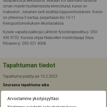
tasapainoa ja liikkuvuutta. Mukaan voi tulla kuka tahansa
oman muistin huoltamisesta kiinnostunut, kurssi on
maksuton. Jokainen tunti sisältää loppurentoutuksen. Kurssi
on yhteensä 5 kertaa, perjantaisin klo 10-11
Keinupuistokeskuksen liikuntasalissa.
Kysele vapaita paikkoja Lähitorin fysioterapeutilta p. 050-
436 9732. Kurssia ohjaa Nääsvillen muistiohjaaja Sirpa
Ritvanen p. 050-321 4068.
Tapahtuman tiedot
Tapahtuma päättyi pe 10.2.2023
Seuraava tapahtuma-aika
Tapahtumapaikka:
Arvostamme yksityisyyttäsi
Keinupuistokeskus