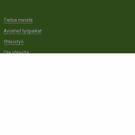
Tietoa meistä
Avoimet työpaikat
Yhteistyö
Ota yhteyttä
Etsi
sivustolta: