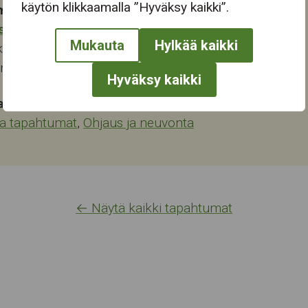
käytön klikkaamalla ”Hyväksy kaikki”.
mapaikka:
stokeskus
Mukauta
Hylkää kaikki
katu 28
ampere
Hyväksy kaikki
at:
ja tapahtumat
,
Ohjaus ja neuvonta
← Näytä kaikki tapahtumat