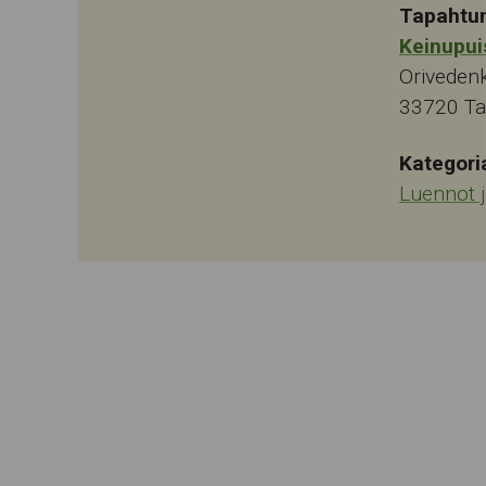
Tapahtu
Keinupui
Oriveden
33720
T
Kategori
Luennot 