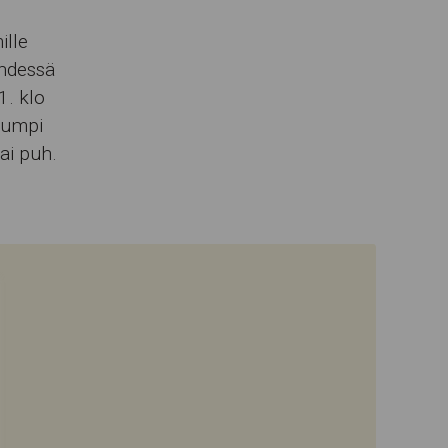
ille
yhdessä
1. klo
kumpi
ai puh.