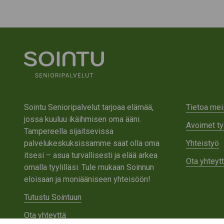
Sointu Senioripalvelut tarjoaa elämää,
Tietoa mei
jossa kuuluu ikäihmisen oma ääni.
Avoimet ty
Tampereella sijaitsevissa
palvelukeskuksissamme saat olla oma
Yhteistyö
itsesi – asua turvallisesti ja elää arkea
Ota yhteyt
omalla tyylilläsi. Tule mukaan Soinnun
eloisaan ja moniääniseen yhteisöön!
Tutustu Sointuun
Ota yhteyttä