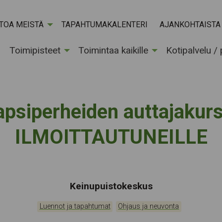
ETOA MEISTÄ
TAPAHTUMAKALENTERI
AJANKOHTAISTA
Toimipisteet
Toimintaa kaikille
Kotipalvelu /
apsiperheiden auttajakurs
ILMOITTAUTUNEILLE
Tapahtumapaikka:
Keinupuistokeskus
Kategoriat:
,
Luennot ja tapahtumat
Ohjaus ja neuvonta