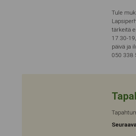
Tule mu
Lapsiperh
tärkeitä e
17.30-19,
päivä ja 
050 338 
Tapa
Tapahtum
Seuraava