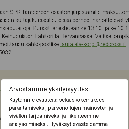
kaan
SPR
Tampereen osaston järjestämille maksuttom
eiden auttajakursseille, joissa perheet harjoittelevat 
nsiaputaitoja. Kurssit järjestetään ke 13.10. ja ke 10.1
 Keinupuiston Lähitorilla Hervannassa. Valitse jompi
ilmoittaudu sähköpostitse
laura.ala-korpi@redcross.fi
t
5032.
Arvostamme yksityisyyttäsi
htuman tiedot
Käytämme evästeitä selauskokemuksesi
a päättyi ke 10.11.2021
parantamiseksi, personoitujen mainosten ja
sisällön tarjoamiseksi ja liikenteemme
 tapahtuma-aika
analysoimiseksi. Hyväksyt evästeidemme