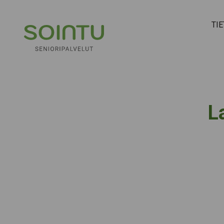
Hyppää sisältöön
TI
L