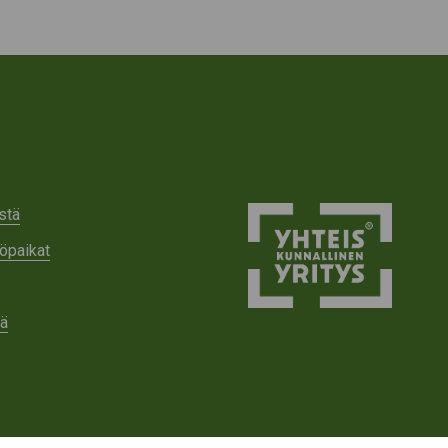
stä
öpaikat
tä