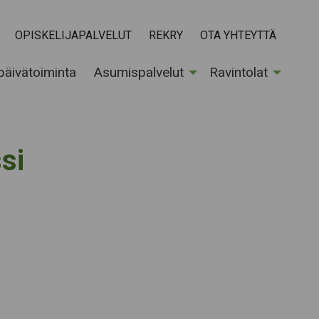
OPISKELIJAPALVELUT
REKRY
OTA YHTEYTTÄ
 päivätoiminta
Asumispalvelut
Ravintolat
si