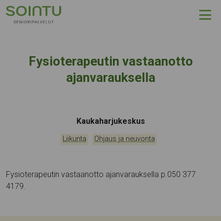
Hyppää sisältöön
Fysioterapeutin vastaanotto
ajanvarauksella
Tapahtumapaikka:
Kaukaharjukeskus
Kategoriat:
,
Liikunta
Ohjaus ja neuvonta
Fysioterapeutin vastaanotto ajanvarauksella p.050 377
4179.