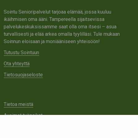
Sointu Senioripalvelut tarjoaa elämää, jossa kuuluu
ikäihmisen oma ääni. Tampereella sijaitsevissa
palvelukeskuksissamme saat olla oma itsesi – asua
turvallisesti ja elää arkea omalla tyylilläsi. Tule mukaan
Soinnun eloisaan ja moniääniseen yhteisöön!
Tutustu Sointuun
Ota yhteyttä
Tietosuojaseloste
Tietoa meistä
Avoimet työpaikat
Yhteistyö
Ota yhteyttä