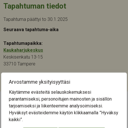
Tapahtuman tiedot
Tapahtuma päättyi to 30.1.2025
Seuraava tapahtuma-aika
Tapahtumapaikka:
Kaukaharjukeskus
Keskisenkatu 13-15
33710
Tampere
Kategoriat:
Arvostamme yksityisyyttäsi
Liikunta
,
Ohjaus ja neuvonta
Käytämme evästeitä selauskokemuksesi
parantamiseksi, personoitujen mainosten ja sisällön
tarjoamiseksi ja liikenteemme analysoimiseksi.
← Näytä kaikki tapahtumat
Hyväksyt evästeidemme käytön klikkaamalla ”Hyväksy
kaikki”.