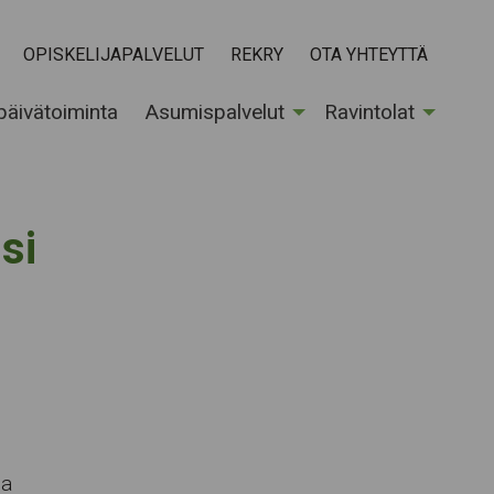
OPISKELIJAPALVELUT
REKRY
OTA YHTEYTTÄ
 päivätoiminta
Asumispalvelut
Ravintolat
si
la