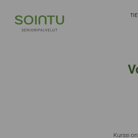
Hyppää sisältöön
TI
V
Kurssi on