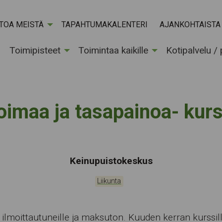
ETOA MEISTÄ
TAPAHTUMAKALENTERI
AJANKOHTAISTA
Toimipisteet
Toimintaa kaikille
Kotipalvelu /
oimaa ja tasapainoa- kurs
Tapahtumapaikka:
Keinupuistokeskus
Kategoriat:
Liikunta
 ilmoittautuneille ja maksuton. Kuuden kerran kurssil