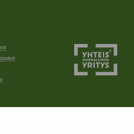
stä
öpaikat
tä