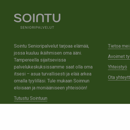
Sointu Senioripalvelut tarjoaa elämää,
Tietoa mei
jossa kuuluu ikäihmisen oma ääni.
Avoimet ty
Tampereella sijaitsevissa
palvelukeskuksissamme saat olla oma
Yhteistyö
itsesi – asua turvallisesti ja elää arkea
Ota yhteyt
omalla tyylilläsi. Tule mukaan Soinnun
eloisaan ja moniääniseen yhteisöön!
Tutustu Sointuun
Ota yhteyttä
Tietosuojaseloste