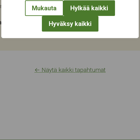
ampere
Mukauta
Hylkää kaikki
at:
Hyväksy kaikki
← Näytä kaikki tapahtumat