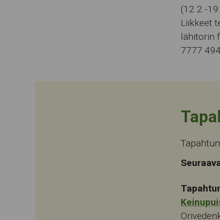
(12.2.-19
Liikkeet 
lähitorin
7777 494
Tapa
Tapahtum
Seuraava
Tapahtu
Keinupui
Oriveden