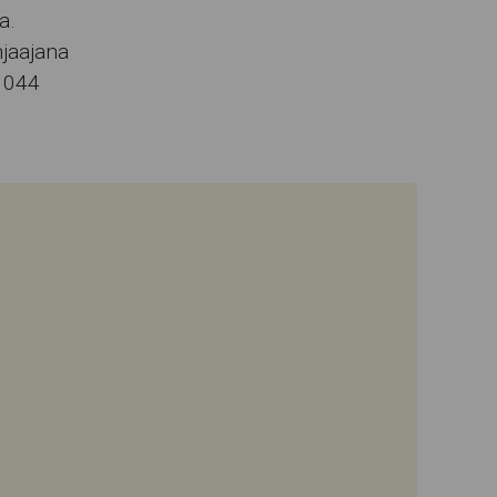
a.
hjaajana
. 044