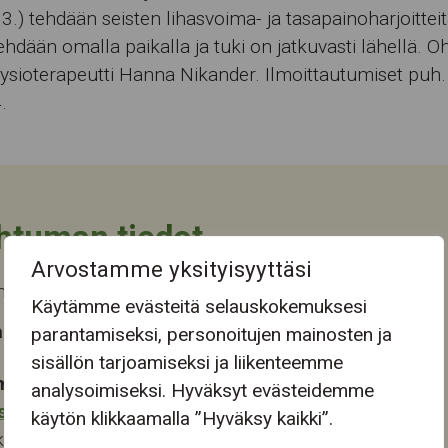
.3.) tehdään seisten lihasvoima- ja tasapainoharjoitteit
tehdään omalla paikalla ja tuki on jatkuvasti lähellä. O
 fysioterapeutti Hanna Nikander. Ilmoittautumiset puh
.
htuman tiedot
Arvostamme yksityisyyttäsi
a päättyi ke 19.3.2025
Käytämme evästeitä selauskokemuksesi
 tapahtuma-aika
parantamiseksi, personoitujen mainosten ja
sisällön tarjoamiseksi ja liikenteemme
mapaikka:
analysoimiseksi. Hyväksyt evästeidemme
stokeskus
käytön klikkaamalla ”Hyväksy kaikki”.
katu 28