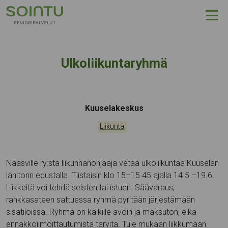
Hyppää sisältöön
Ulkoliikuntaryhmä
Tapahtumapaikka:
Kuuselakeskus
Kategoriat:
Liikunta
Nääsville ry:stä liikunnanohjaaja vetää ulkoliikuntaa Kuuselan
lähitorin edustalla. Tiistaisin klo 15–15.45 ajalla 14.5.–19.6.
Liikkeitä voi tehdä seisten tai istuen. Säävaraus,
rankkasateen sattuessa ryhmä pyritään järjestämään
sisätiloissa. Ryhmä on kaikille avoin ja maksuton, eikä
ennakkoilmoittautumista tarvita. Tule mukaan liikkumaan