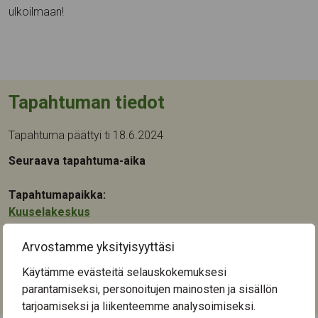
ulkoilmaan!
Tapahtuman tiedot
Tapahtuma päättyi ti 18.6.2024
Seuraava tapahtuma-aika
Tapahtumapaikka:
Kuuselakeskus
Nuolialantie 46
33900
Tampere
Arvostamme yksityisyyttäsi
Käytämme evästeitä selauskokemuksesi
Kategoriat:
parantamiseksi, personoitujen mainosten ja sisällön
Liikunta
tarjoamiseksi ja liikenteemme analysoimiseksi.