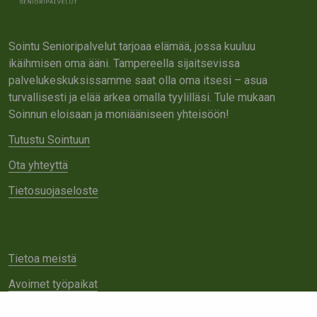
Sointu Senioripalvelut tarjoaa elämää, jossa kuuluu
ikäihmisen oma ääni. Tampereella sijaitsevissa
palvelukeskuksissamme saat olla oma itsesi – asua
turvallisesti ja elää arkea omalla tyylilläsi. Tule mukaan
Soinnun eloisaan ja moniääniseen yhteisöön!
Tutustu Sointuun
Ota yhteyttä
Tietosuojaseloste
Tietoa meistä
Avoimet työpaikat
Yhteistyö