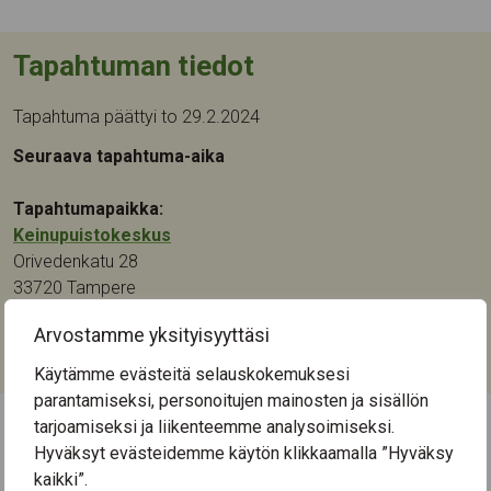
Tapahtuman tiedot
Tapahtuma päättyi to 29.2.2024
Seuraava tapahtuma-aika
Tapahtumapaikka:
Keinupuistokeskus
Orivedenkatu 28
33720
Tampere
Arvostamme yksityisyyttäsi
Kategoriat:
Liikunta
Käytämme evästeitä selauskokemuksesi
parantamiseksi, personoitujen mainosten ja sisällön
tarjoamiseksi ja liikenteemme analysoimiseksi.
Hyväksyt evästeidemme käytön klikkaamalla ”Hyväksy
← Näytä kaikki tapahtumat
kaikki”.