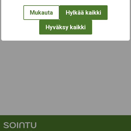
Mukauta
Hylkää kaikki
Hyväksy kaikki