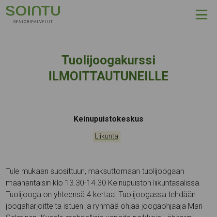
Hyppää sisältöön
Tuolijoogakurssi
ILMOITTAUTUNEILLE
Tapahtumapaikka:
Keinupuistokeskus
Kategoriat:
Liikunta
Tule mukaan suosittuun, maksuttomaan tuolijoogaan
maanantaisin klo 13.30-14.30 Keinupuiston liikuntasalissa.
Tuolijooga on yhteensä 4 kertaa. Tuolijoogassa tehdään
joogaharjoitteita istuen ja ryhmää ohjaa joogaohjaaja Mari