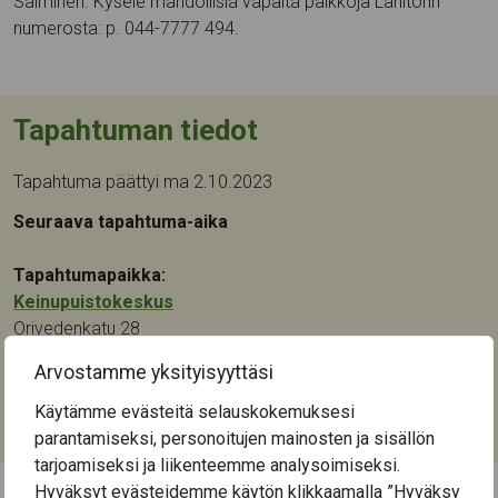
Salminen. Kysele mahdollisia vapaita paikkoja Lähitorin
numerosta: p. 044-7777 494.
Tapahtuman tiedot
Tapahtuma päättyi ma 2.10.2023
Seuraava tapahtuma-aika
Tapahtumapaikka:
Keinupuistokeskus
Orivedenkatu 28
33720
Tampere
Arvostamme yksityisyyttäsi
Kategoriat:
Käytämme evästeitä selauskokemuksesi
Liikunta
parantamiseksi, personoitujen mainosten ja sisällön
tarjoamiseksi ja liikenteemme analysoimiseksi.
Hyväksyt evästeidemme käytön klikkaamalla ”Hyväksy