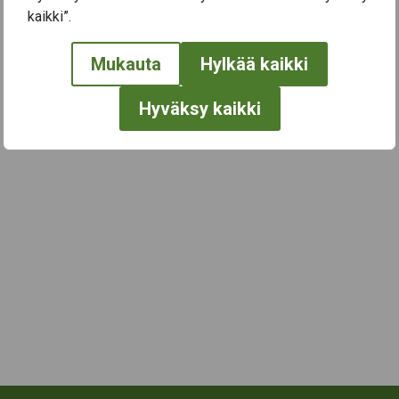
kaikki”.
← Näytä kaikki tapahtumat
Mukauta
Hylkää kaikki
Hyväksy kaikki