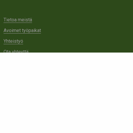
Tietoa meistä
Avoimet työpaikat
Yhteistyö
Ota yhteyttä
Etsi
sivustolta: