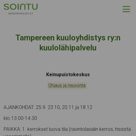
Hyppää sisältöön
Tampereen kuuloyhdistys ry:n
kuulolähipalvelu
Tapahtumapaikka:
Keinupuistokeskus
Kategoriat:
Ohjaus ja neuvonta
AJANKOHDAT: 25.9. 23.10, 20.11 ja 18.12
klo 13.00-14.30
PAIKKA: 1. kerrokset luova tila (ravintolasalin kerros, hissistä