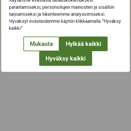
Käytämme evästeitä selauskokemuksesi
Orivedenkatu 28
parantamiseksi, personoitujen mainosten ja sisällön
33720
Tampere
tarjoamiseksi ja liikenteemme analysoimiseksi.
Hyväksyt evästeidemme käytön klikkaamalla ”Hyväksy
Kategoriat:
kaikki”.
Ohjaus ja neuvonta
Mukauta
Hylkää kaikki
← Näytä kaikki tapahtumat
Hyväksy kaikki