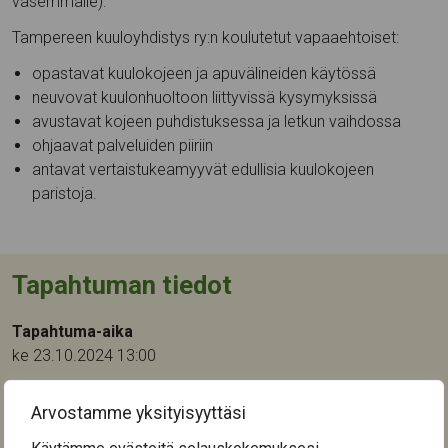
vasemmalle).
Tampereen kuuloyhdistys ry:n koulutetut vapaaehtoiset:
opastavat kuulokojeen ja apuvälineiden käytössä
neuvovat kuulonhuoltoon liittyvissä kysymyksissä
avustavat kojeen puhdistuksessa ja letkun vaihdossa
ohjaavat palveluiden piiriin
antavat vertaistukeamyyvät edullisia kuulokojeen
paristoja.
Tapahtuman tiedot
Tapahtuma-aika
ke 23.10.2024 13:00
Tapahtumapaikka:
Arvostamme yksityisyyttäsi
Keinupuistokeskus