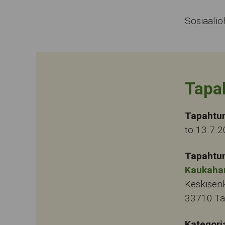
Sosiaalio
Tapa
Tapahtu
to 13.7.2
Tapahtu
Kaukaha
Keskisen
33710
T
Kategori