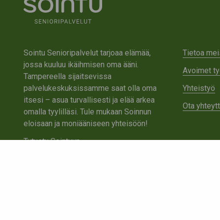
Sointu Senioripalvelut tarjoaa elämää,
Tietoa mei
jossa kuuluu ikäihmisen oma ääni.
Avoimet ty
Tampereella sijaitsevissa
palvelukeskuksissamme saat olla oma
Yhteistyö
itsesi – asua turvallisesti ja elää arkea
Ota yhteyt
omalla tyylilläsi. Tule mukaan Soinnun
eloisaan ja moniääniseen yhteisöön!
Tutustu Sointuun
Ota yhteyttä
Tietosuojaseloste