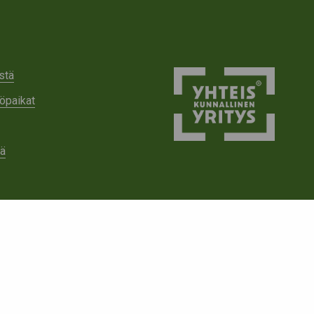
stä
öpaikat
tä