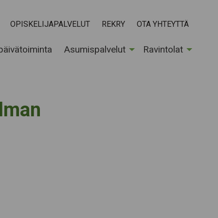
OPISKELIJAPALVELUT
REKRY
OTA YHTEYTTÄ
 päivätoiminta
Asumispalvelut
Ravintolat
ilman