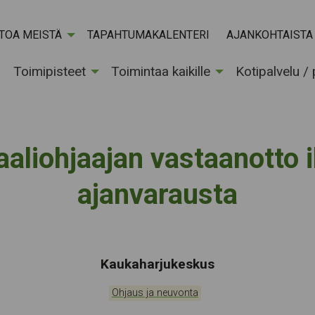
ETOA MEISTÄ
TAPAHTUMAKALENTERI
AJANKOHTAISTA
Toimipisteet
Toimintaa kaikille
Kotipalvelu /
aaliohjaajan vastaanotto 
ajanvarausta
Tapahtumapaikka:
Kaukaharjukeskus
Kategoriat:
Ohjaus ja neuvonta