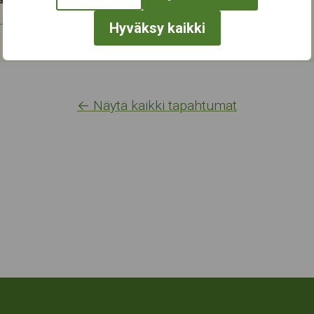
a neuvonta
Hyväksy kaikki
← Näytä kaikki tapahtumat