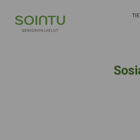
Hyppää sisältöön
TI
Sosi