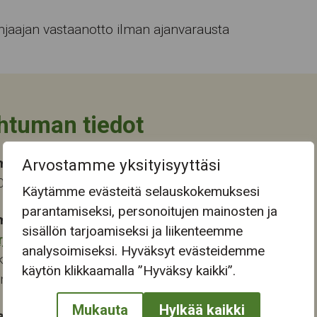
hjaajan vastaanotto ilman ajanvarausta
htuman tiedot
ma-aika
Arvostamme yksityisyyttäsi
023 9:30
Käytämme evästeitä selauskokemuksesi
parantamiseksi, personoitujen mainosten ja
mapaikka:
sisällön tarjoamiseksi ja liikenteemme
rjukeskus
analysoimiseksi. Hyväksyt evästeidemme
katu 13-15
käytön klikkaamalla ”Hyväksy kaikki”.
ampere
Mukauta
Hylkää kaikki
at: