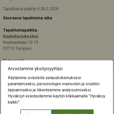
Tapahtuma päättyi ti 26.5.2026
Seuraava tapahtuma-aika
Tapahtumapaikka:
Kaukaharjukeskus
Keskisenkatu 13-15
33710
Tampere
Kategoriat:
Kulttuuri
,
Muistikuntoutus
,
Musiikki
,
Taide
Arvostamme yksityisyyttäsi
Käytämme evästeitä selauskokemuksesi
parantamiseksi, personoitujen mainosten ja sisällön
← Näytä kaikki tapahtumat
tarjoamiseksi ja liikenteemme analysoimiseksi.
Hyväksyt evästeidemme käytön klikkaamalla ”Hyväksy
kaikki”.