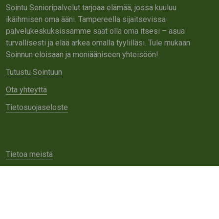
Sointu Senioripalvelut tarjoaa elämää, jossa kuuluu
ikäihmisen oma ääni. Tampereella sijaitsevissa
palvelukeskuksissamme saat olla oma itsesi – asua
turvallisesti ja elää arkea omalla tyylilläsi. Tule mukaan
Soinnun eloisaan ja moniääniseen yhteisöön!
Tutustu Sointuun
Ota yhteyttä
Tietosuojaseloste
Tietoa meistä
Avoimet työpaikat
Yhteistyö
Ota yhteyttä