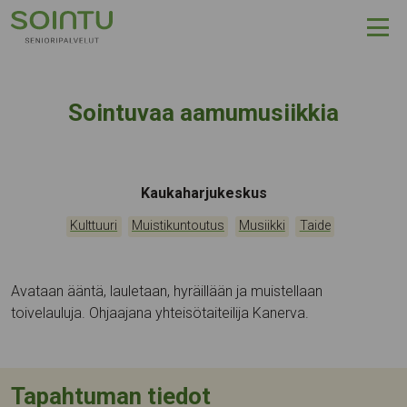
Hyppää sisältöön
Sointuvaa aamumusiikkia
Tapahtumapaikka:
Kaukaharjukeskus
Kategoriat:
,
,
,
Kulttuuri
Muistikuntoutus
Musiikki
Taide
Avataan ääntä, lauletaan, hyräillään ja muistellaan
toivelauluja. Ohjaajana yhteisötaiteilija Kanerva.
Tapahtuman tiedot