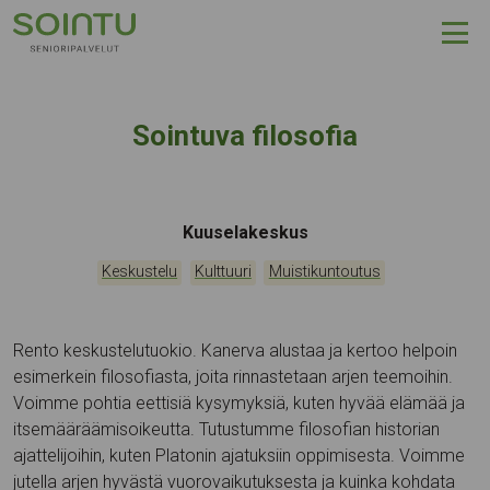
Hyppää sisältöön
Sointuva filosofia
Tapahtumapaikka:
Kuuselakeskus
Kategoriat:
,
,
Keskustelu
Kulttuuri
Muistikuntoutus
Rento keskustelutuokio. Kanerva alustaa ja kertoo helpoin
esimerkein filosofiasta, joita rinnastetaan arjen teemoihin.
Voimme pohtia eettisiä kysymyksiä, kuten hyvää elämää ja
itsemääräämisoikeutta. Tutustumme filosofian historian
ajattelijoihin, kuten Platonin ajatuksiin oppimisesta. Voimme
jutella arjen hyvästä vuorovaikutuksesta ja kuinka kohdata