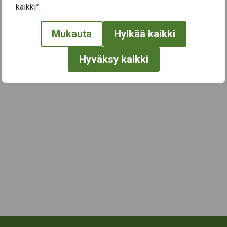
kaikki”.
← Näytä kaikki tapahtumat
Mukauta
Hylkää kaikki
Hyväksy kaikki