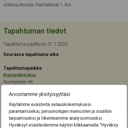
erilaisia ihmisiä. Härmäläsali 1. krs.
Tapahtuman tiedot
Tapahtuma päättyi to 31.7.2025
Seuraava tapahtuma-aika
Tapahtumapaikka:
Kuuselakeskus
Nuolialantie 46
33900
Tampere
Arvostamme yksityisyyttäsi
Kategoriat:
Käytämme evästeitä selauskokemuksesi
Keskustelu
,
Kulttuuri
,
Muistikuntoutus
parantamiseksi, personoitujen mainosten ja sisällön
tarjoamiseksi ja liikenteemme analysoimiseksi.
Hyväksyt evästeidemme käytön klikkaamalla ”Hyväksy