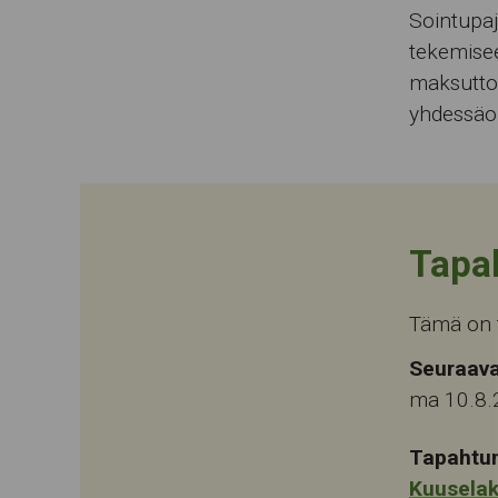
Sointupa
tekemisee
maksuttom
yhdessäo
Tapa
Tämä on 
Seuraava
ma 10.8.
Tapahtu
Kuusela