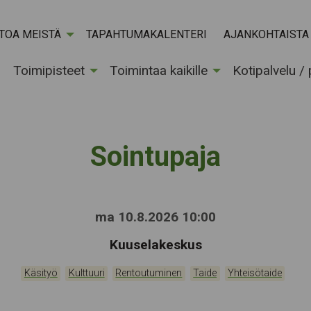
ETOA MEISTÄ
TAPAHTUMAKALENTERI
AJANKOHTAISTA
Toimipisteet
Toimintaa kaikille
Kotipalvelu /
Sointupaja
ma 10.8.2026 10:00
Tapahtumapaikka:
Kuuselakeskus
Kategoriat:
,
,
,
,
Käsityö
Kulttuuri
Rentoutuminen
Taide
Yhteisötaide