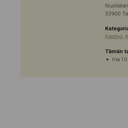
Nuolialan
33900
T
Kategori
Käsityö
,
K
Tämän ta
ma 10