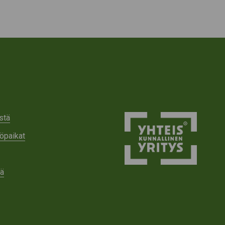
stä
öpaikat
tä