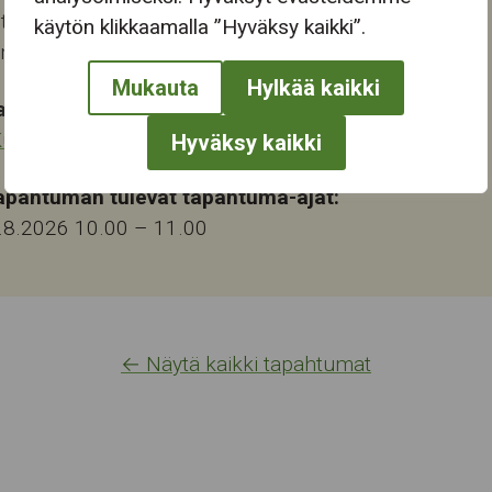
tie 46
käytön klikkaamalla ”Hyväksy kaikki”.
ampere
Mukauta
Hylkää kaikki
at:
ulttuuri
,
Rentoutuminen
,
Taide
,
Yhteisötaide
Hyväksy kaikki
pahtuman tulevat tapahtuma-ajat:
.8.2026 10.00
–
11.00
← Näytä kaikki tapahtumat