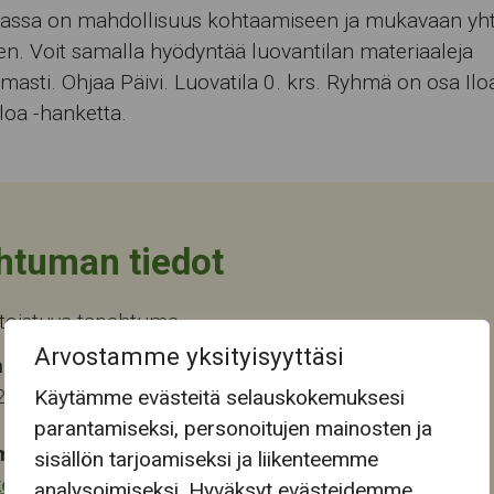
jassa on mahdollisuus kohtaamiseen ja mukavaan yh
n. Voit samalla hyödyntää luovantilan materiaaleja
asti. Ohjaa Päivi. Luovatila 0. krs. Ryhmä on osa Iloa
loa -hanketta.
htuman tiedot
toistuva tapahtuma.
Arvostamme yksityisyyttäsi
 tapahtuma-aika
2026 10:00
Käytämme evästeitä selauskokemuksesi
parantamiseksi, personoitujen mainosten ja
mapaikka:
sisällön tarjoamiseksi ja liikenteemme
keskus
analysoimiseksi. Hyväksyt evästeidemme