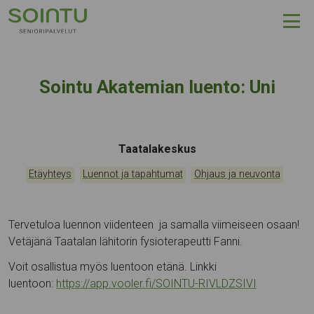
Hyppää sisältöön
Sointu Akatemian luento: Uni
Tapahtumapaikka:
Taatalakeskus
Kategoriat:
,
,
Etäyhteys
Luennot ja tapahtumat
Ohjaus ja neuvonta
Tervetuloa luennon viidenteen ja samalla viimeiseen osaan!
Vetäjänä Taatalan lähitorin fysioterapeutti Fanni.
Voit osallistua myös luentoon etänä. Linkki
luentoon:
https://app.vooler.fi/SOINTU-RIVLDZSIVI