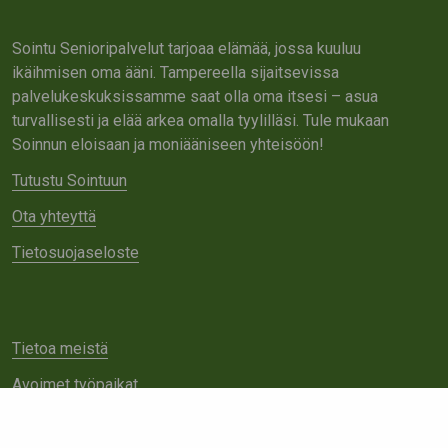
Sointu Senioripalvelut tarjoaa elämää, jossa kuuluu
ikäihmisen oma ääni. Tampereella sijaitsevissa
palvelukeskuksissamme saat olla oma itsesi – asua
turvallisesti ja elää arkea omalla tyylilläsi. Tule mukaan
Soinnun eloisaan ja moniääniseen yhteisöön!
Tutustu Sointuun
Ota yhteyttä
Tietosuojaseloste
Tietoa meistä
Avoimet työpaikat
Yhteistyö