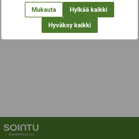
Mukauta
Hylkää kaikki
Hyväksy kaikki