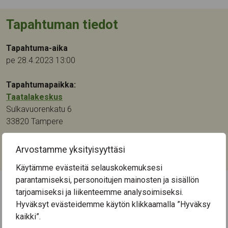
Tapahtuman tiedot
Tapahtuma-aika
pe 28.4.2023 13:00
Tapahtumapaikka:
Taatalakeskus
Sulkavuorenkatu 6
33820
Tampere
Kategoriat:
Arvostamme yksityisyyttäsi
Etäyhteys
,
Luennot ja tapahtumat
,
Ohjaus ja neuvonta
Käytämme evästeitä selauskokemuksesi
parantamiseksi, personoitujen mainosten ja sisällön
tarjoamiseksi ja liikenteemme analysoimiseksi.
← Näytä kaikki tapahtumat
Hyväksyt evästeidemme käytön klikkaamalla ”Hyväksy
kaikki”.