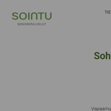
Hyppää sisältöön
TI
Soh
Vapaamuo