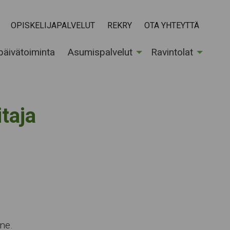
OPISKELIJAPALVELUT
REKRY
OTA YHTEYTTÄ
 päivätoiminta
Asumispalvelut
Ravintolat
taja
ne.