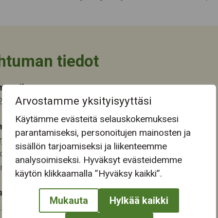
htuman tiedot
ma-aika
Arvostamme yksityisyyttäsi
2024 14:00
Käytämme evästeitä selauskokemuksesi
mapaikka:
parantamiseksi, personoitujen mainosten ja
rjukeskus
sisällön tarjoamiseksi ja liikenteemme
katu 13-15
analysoimiseksi. Hyväksyt evästeidemme
ampere
käytön klikkaamalla ”Hyväksy kaikki”.
at:
Mukauta
Hylkää kaikki
a neuvonta