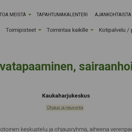
ETOA MEISTÄ
TAPAHTUMAKALENTERI
AJANKOHTAISTA
Toimipisteet
Toimintaa kaikille
Kotipalvelu /
vatapaaminen, sairaanhoi
Tapahtumapaikka:
Kaukaharjukeskus
Kategoriat:
Ohjaus ja neuvonta
toinen keskustelu ja ohjausryhmä, aiheena verenpai