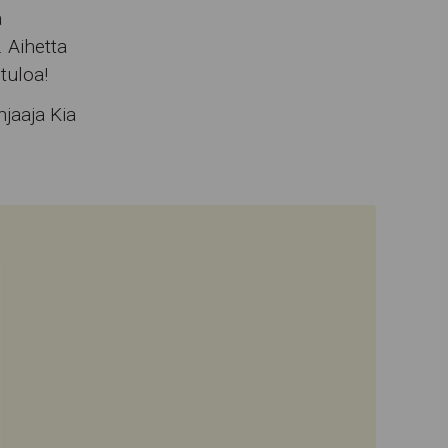
a
 Aihetta
tuloa!
hjaaja Kia