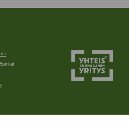
stä
öpaikat
tä