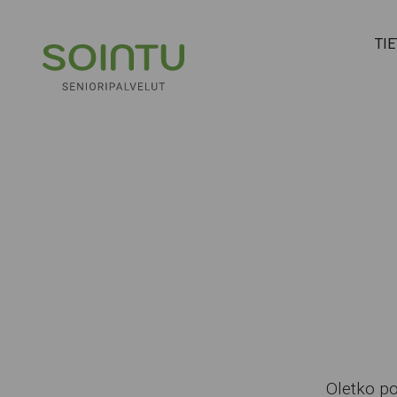
Hyppää sisältöön
TI
Oletko po