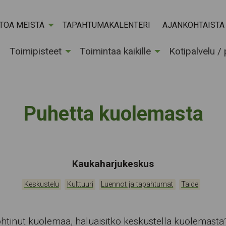
ETOA MEISTÄ
TAPAHTUMAKALENTERI
AJANKOHTAISTA
Toimipisteet
Toimintaa kaikille
Kotipalvelu /
Puhetta kuolemasta
Tapahtumapaikka:
Kaukaharjukeskus
Kategoriat:
,
,
,
Keskustelu
Kulttuuri
Luennot ja tapahtumat
Taide
htinut kuolemaa, haluaisitko keskustella kuolemasta