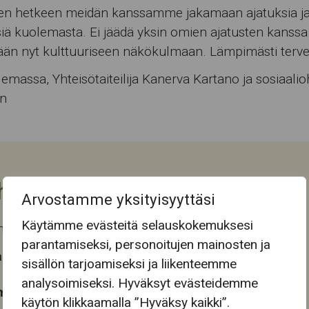
seen hetkeen meidän kanssamme jakamaan ajatuksia j
ä kuolemasta. Ei jäädä yksin omien ajatusten kanssa.
än nyt kulttuuriseen näkökulmaan. Lämpimästi terve
emassa, Yhteisötaiteilija Kanerva Kartano ja sosiaalio
n
htuman tiedot
Arvostamme yksityisyyttäsi
Käytämme evästeitä selauskokemuksesi
 päättyi ti 20.5.2025
parantamiseksi, personoitujen mainosten ja
 tapahtuma-aika
sisällön tarjoamiseksi ja liikenteemme
analysoimiseksi. Hyväksyt evästeidemme
mapaikka:
käytön klikkaamalla ”Hyväksy kaikki”.