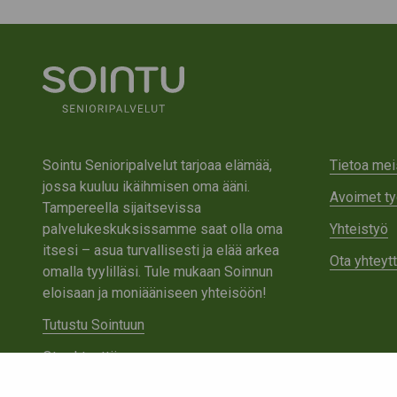
Sointu Senioripalvelut tarjoaa elämää,
Tietoa mei
jossa kuuluu ikäihmisen oma ääni.
Avoimet ty
Tampereella sijaitsevissa
palvelukeskuksissamme saat olla oma
Yhteistyö
itsesi – asua turvallisesti ja elää arkea
Ota yhteyt
omalla tyylilläsi. Tule mukaan Soinnun
eloisaan ja moniääniseen yhteisöön!
Tutustu Sointuun
Ota yhteyttä
Tietosuojaseloste