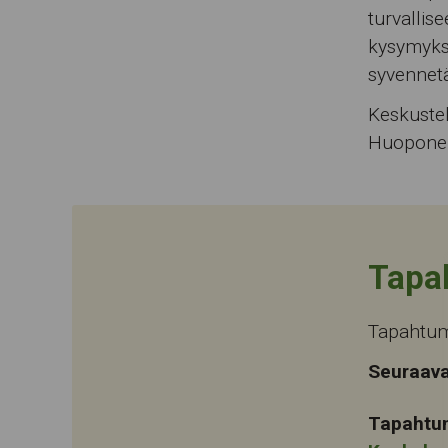
turvalli
kysymyksi
syvennetä
Keskustel
Huopone
Tapa
Tapahtuma
Seuraava
Tapahtu