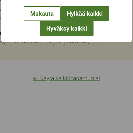
rjukeskus
katu 13-15
Mukauta
Hylkää kaikki
ampere
Hyväksy kaikki
at:
lu
,
Kulttuuri
,
Luennot ja tapahtumat
,
Taide
← Näytä kaikki tapahtumat