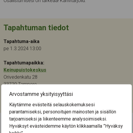
Osallistumisesi on tärkeää! Kahvitarjoilu.
Tapahtuman tiedot
Tapahtuma-aika
pe 1.3.2024 13:00
Tapahtumapaikka:
Keinupuistokeskus
Orivedenkatu 28
33720
Tampere
Arvostamme yksityisyyttäsi
Kategoriat:
Käytämme evästeitä selauskokemuksesi
Luennot ja tapahtumat
parantamiseksi, personoitujen mainosten ja sisällön
tarjoamiseksi ja liikenteemme analysoimiseksi.
Hyväksyt evästeidemme käytön klikkaamalla ”Hyväksy
← Näytä kaikki tapahtumat