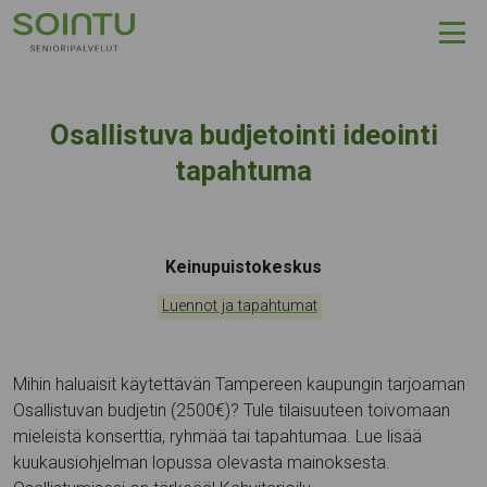
Hyppää sisältöön
Osallistuva budjetointi ideointi
tapahtuma
Tapahtumapaikka:
Keinupuistokeskus
Kategoriat:
Luennot ja tapahtumat
Mihin haluaisit käytettävän Tampereen kaupungin tarjoaman
Osallistuvan budjetin (2500€)? Tule tilaisuuteen toivomaan
mieleistä konserttia, ryhmää tai tapahtumaa. Lue lisää
kuukausiohjelman lopussa olevasta mainoksesta.