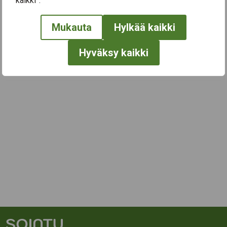
kaikki”.
Mukauta
Hylkää kaikki
Hyväksy kaikki