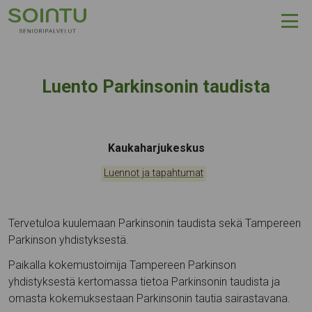
Hyppää sisältöön
Luento Parkinsonin taudista
Tapahtumapaikka:
Kaukaharjukeskus
Kategoriat:
Luennot ja tapahtumat
Tervetuloa kuulemaan Parkinsonin taudista sekä Tampereen
Parkinson yhdistyksestä.
Paikalla kokemustoimija Tampereen Parkinson
yhdistyksestä kertomassa tietoa Parkinsonin taudista ja
omasta kokemuksestaan Parkinsonin tautia sairastavana.