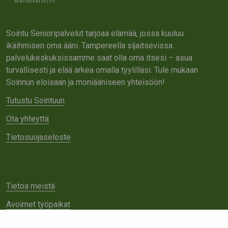
Sointu Senioripalvelut tarjoaa elämää, jossa kuuluu
ikäihmisen oma ääni. Tampereella sijaitsevissa
palvelukeskuksissamme saat olla oma itsesi – asua
turvallisesti ja elää arkea omalla tyylilläsi. Tule mukaan
Soinnun eloisaan ja moniääniseen yhteisöön!
Tutustu Sointuun
Ota yhteyttä
Tietosuojaseloste
Tietoa meistä
Avoimet työpaikat
Yhteistyö