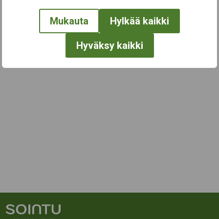
Mukauta
Hylkää kaikki
Hyväksy kaikki