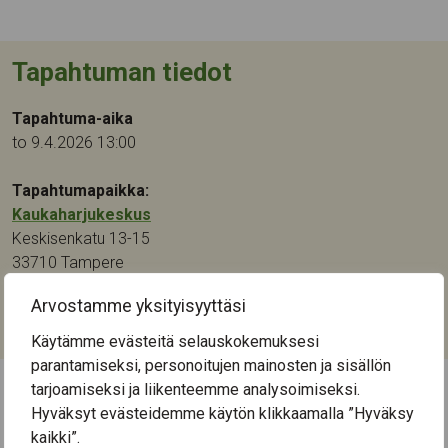
Tapahtuman tiedot
Tapahtuma-aika
to 9.4.2026 13:00
Tapahtumapaikka:
Kaukaharjukeskus
Keskisenkatu 13-15
33710
Tampere
Arvostamme yksityisyyttäsi
Kategoriat:
Luennot ja tapahtumat
Käytämme evästeitä selauskokemuksesi
parantamiseksi, personoitujen mainosten ja sisällön
tarjoamiseksi ja liikenteemme analysoimiseksi.
Hyväksyt evästeidemme käytön klikkaamalla ”Hyväksy
← Näytä kaikki tapahtumat
kaikki”.