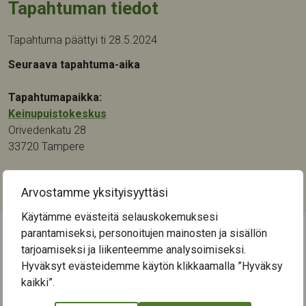
Tapahtuman tiedot
Tapahtuma päättyi ti 28.5.2024
Seuraava tapahtuma-aika
Tapahtumapaikka:
Keinupuistokeskus
Orivedenkatu 28
33720
Tampere
Kategoriat:
Arvostamme yksityisyyttäsi
Liikunta
Käytämme evästeitä selauskokemuksesi
parantamiseksi, personoitujen mainosten ja sisällön
tarjoamiseksi ja liikenteemme analysoimiseksi.
← Näytä kaikki tapahtumat
Hyväksyt evästeidemme käytön klikkaamalla ”Hyväksy
kaikki”.