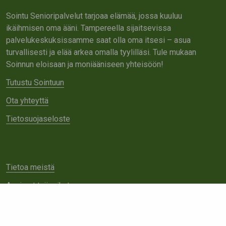
Sointu Senioripalvelut tarjoaa elämää, jossa kuuluu
ikäihmisen oma ääni. Tampereella sijaitsevissa
palvelukeskuksissamme saat olla oma itsesi – asua
turvallisesti ja elää arkea omalla tyylilläsi. Tule mukaan
Soinnun eloisaan ja moniääniseen yhteisöön!
Tutustu Sointuun
Ota yhteyttä
Tietosuojaseloste
Tietoa meistä
Avoimet työpaikat
Yhteistyö
Ota yhteyttä