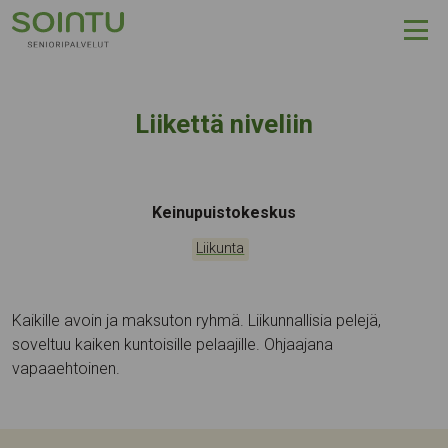
Hyppää sisältöön
Liikettä niveliin
Tapahtumapaikka:
Keinupuistokeskus
Kategoriat:
Liikunta
Kaikille avoin ja maksuton ryhmä. Liikunnallisia pelejä,
soveltuu kaiken kuntoisille pelaajille. Ohjaajana
vapaaehtoinen.