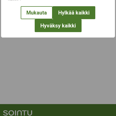
Mukauta
Hylkää kaikki
Hyväksy kaikki