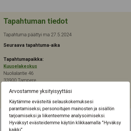
Tapahtuman tiedot
Tapahtuma päättyi ma 27.5.2024
Seuraava tapahtuma-aika
Tapahtumapaikka:
Kuuselakeskus
Nuolialantie 46
33900
Tampere
Arvostamme yksityisyyttäsi
Kategoriat:
Liikunta
Käytämme evästeitä selauskokemuksesi
parantamiseksi, personoitujen mainosten ja sisällön
tarjoamiseksi ja liikenteemme analysoimiseksi.
Hyväksyt evästeidemme käytön klikkaamalla ”Hyväksy
← Näytä kaikki tapahtumat
kaikki”.