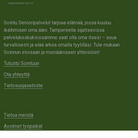
Sointu Senioripalvelut tarjoaa elämää, jossa kuuluu
ikäihmisen oma ääni. Tampereella sijaitsevissa
palvelukeskuksissamme saat olla oma itsesi – asua
turvallisesti ja elää arkea omalla tyylilläsi. Tule mukaan
Soinnun eloisaan ja moniääniseen yhteisöön!
Tutustu Sointuun
Ota yhteyttä
Tietosuojaseloste
Tietoa meistä
Avoimet työpaikat
Yhteistyö