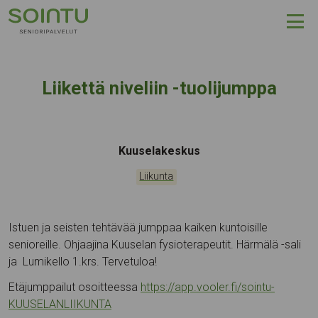
Hyppää sisältöön
Liikettä niveliin -tuolijumppa
Tapahtumapaikka:
Kuuselakeskus
Kategoriat:
Liikunta
Istuen ja seisten tehtävää jumppaa kaiken kuntoisille
senioreille. Ohjaajina Kuuselan fysioterapeutit. Härmälä -sali
ja Lumikello 1.krs. Tervetuloa!
Etäjumppailut osoitteessa
https://app.vooler.fi/sointu-
KUUSELANLIIKUNTA