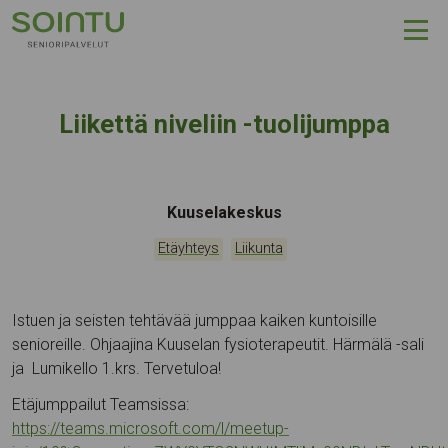
Hyppää sisältöön
Liikettä niveliin -tuolijumppa
Tapahtumapaikka:
Kuuselakeskus
Kategoriat:
,
Etäyhteys
Liikunta
Istuen ja seisten tehtävää jumppaa kaiken kuntoisille
senioreille. Ohjaajina Kuuselan fysioterapeutit. Härmälä -sali
ja Lumikello 1.krs. Tervetuloa!
Etäjumppailut Teamsissa:
https://teams.microsoft.com/l/meetup-