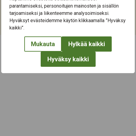
33900
Tampere
parantamiseksi, personoitujen mainosten ja sisällön
tarjoamiseksi ja liikenteemme analysoimiseksi.
Kategoriat:
Hyväksyt evästeidemme käytön klikkaamalla ”Hyväksy
Etäyhteys
,
Liikunta
kaikki”.
Mukauta
Hylkää kaikki
← Näytä kaikki tapahtumat
Hyväksy kaikki