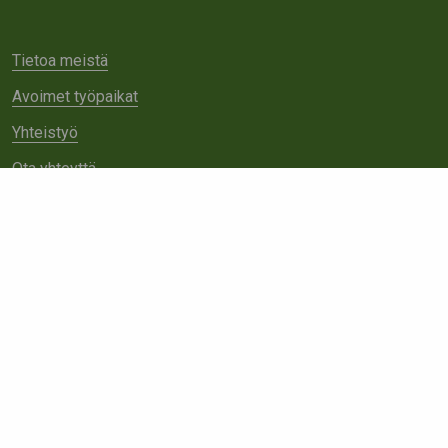
Tietoa meistä
Avoimet työpaikat
Yhteistyö
Ota yhteyttä
Etsi
sivustolta: