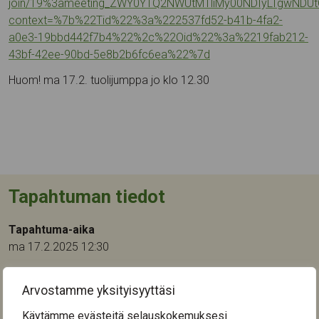
join/19%3ameeting_ZWY0YTQ2NWUtMTliMy00NDIyLTgwND
context=%7b%22Tid%22%3a%222537fd52-b41b-4fa2-
a0e3-19bbd442f7b4%22%2c%22Oid%22%3a%2219fab212-
43bf-42ee-90bd-5e8b2b6fc6ea%22%7d
Huom! ma 17.2. tuolijumppa jo klo 12.30
Tapahtuman tiedot
Tapahtuma-aika
ma 17.2.2025 12:30
Tapahtumapaikka:
Arvostamme yksityisyyttäsi
Kuuselakeskus
Nuolialantie 46
Käytämme evästeitä selauskokemuksesi