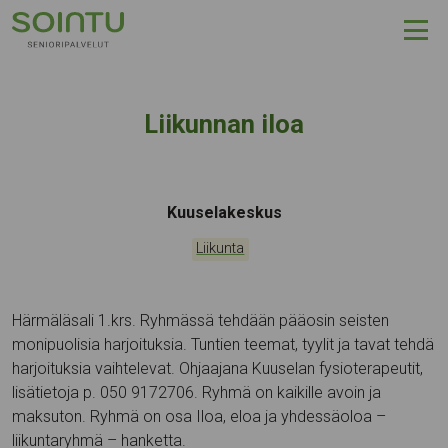
Hyppää sisältöön
Liikunnan iloa
Tapahtumapaikka:
Kuuselakeskus
Kategoriat:
Liikunta
Härmäläsali 1.krs. Ryhmässä tehdään pääosin seisten
monipuolisia harjoituksia. Tuntien teemat, tyylit ja tavat tehdä
harjoituksia vaihtelevat. Ohjaajana Kuuselan fysioterapeutit,
lisätietoja p. 050 9172706. Ryhmä on kaikille avoin ja
maksuton. Ryhmä on osa Iloa, eloa ja yhdessäoloa –
liikuntaryhmä – hanketta.