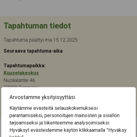
Tapahtuman tiedot
Tapahtuma päättyi ma 15.12.2025
Seuraava tapahtuma-aika
Tapahtumapaikka:
Kuuselakeskus
Nuolialantie 46
33900
Tampere
Arvostamme yksityisyyttäsi
Kategoriat:
Käytämme evästeitä selauskokemuksesi
Liikunta
parantamiseksi, personoitujen mainosten ja sisällön
tarjoamiseksi ja liikenteemme analysoimiseksi.
Hyväksyt evästeidemme käytön klikkaamalla ”Hyväksy
← Näytä kaikki tapahtumat