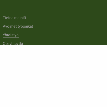
Tietoa meistä
Avoimet työpaikat
Yhteistyö
Ota yhteyttä
Etsi
sivustolta: