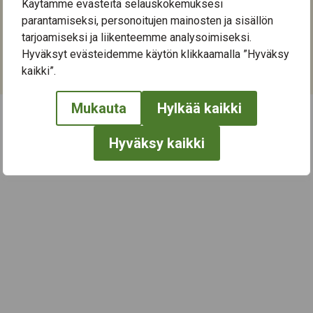
Käytämme evästeitä selauskokemuksesi
Nuolialantie 46
parantamiseksi, personoitujen mainosten ja sisällön
33900
Tampere
tarjoamiseksi ja liikenteemme analysoimiseksi.
Hyväksyt evästeidemme käytön klikkaamalla ”Hyväksy
Kategoriat:
kaikki”.
Kulttuuri
,
Musiikki
,
Rentoutuminen
,
Taide
Mukauta
Hylkää kaikki
← Näytä kaikki tapahtumat
Hyväksy kaikki