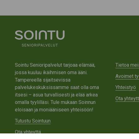
Sointu Senioripalvelut tarjoaa elämää,
Tietoa mei
jossa kuuluu ikäihmisen oma ääni.
Avoimet ty
Tampereella sijaitsevissa
palvelukeskuksissamme saat olla oma
Yhteistyö
itsesi – asua turvallisesti ja elää arkea
Ota yhteyt
omalla tyylilläsi. Tule mukaan Soinnun
eloisaan ja moniääniseen yhteisöön!
Tutustu Sointuun
Ota yhteyttä