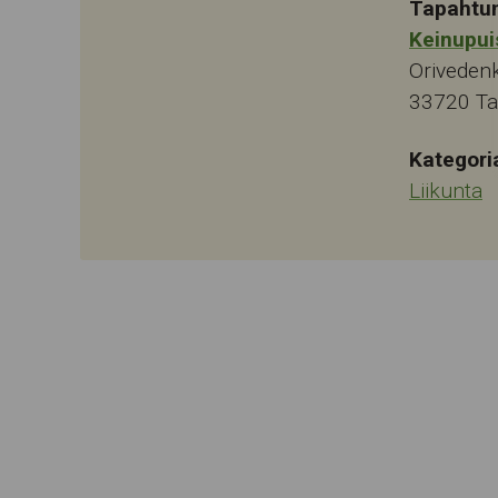
Tapahtu
Keinupui
Oriveden
33720
T
Kategori
Liikunta