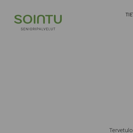
Hyppää sisältöön
TI
Tervetul