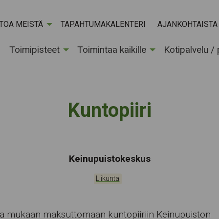
ETOA MEISTÄ
TAPAHTUMAKALENTERI
AJANKOHTAISTA
Toimipisteet
Toimintaa kaikille
Kotipalvelu /
Kuntopiiri
Tapahtumapaikka:
Keinupuistokeskus
Kategoriat:
Liikunta
oa mukaan maksuttomaan kuntopiiriin Keinupuiston