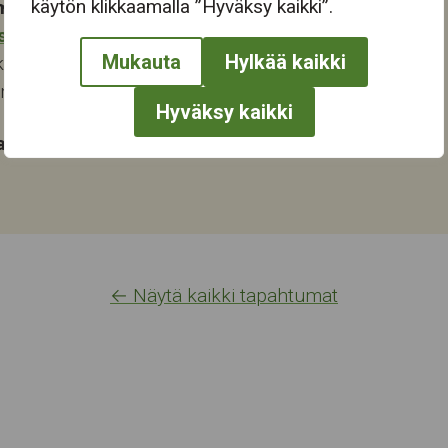
käytön klikkaamalla ”Hyväksy kaikki”.
mapaikka:
stokeskus
Mukauta
Hylkää kaikki
katu 28
ampere
Hyväksy kaikki
at:
← Näytä kaikki tapahtumat