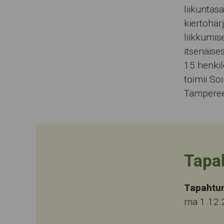
liikuntasa
kiertoharj
liikkumis
itsenäis
15 henkil
toimii So
Tampereen
Tapa
Tapahtu
ma 1.12.