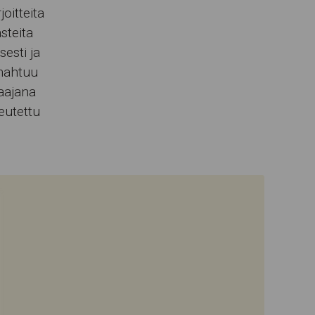
oitteita
asteita
esti ja
 mahtuu
aajana
eutettu