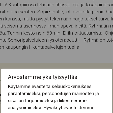
liin! Kuntopiirissä tehdään lihasvoima- ja tasapainoharj
oitteluna seisten. Sopii sinulle, jolla voi olla pieniä ha
en kanssa, mutta pystyt tekemään harjoitukset turvallis
esti seisoma-asennossa ilman apuvälineitä. Ryhmään
öä. Tunnin kesto noin 60min. Ei ilmoittautumista. Ohj
intu Senioripalveluiden fysioterapeutti. Ryhmä on tot
 kaupungin liikuntapalvelujen tuella.
Arvostamme yksityisyyttäsi
htuman tiedot
Käytämme evästeitä selauskokemuksesi
parantamiseksi, personoitujen mainosten ja
ma-aika
sisällön tarjoamiseksi ja liikenteemme
2025 14:30
analysoimiseksi. Hyväksyt evästeidemme