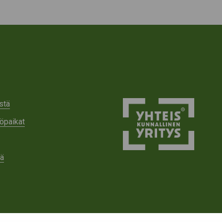
stä
öpaikat
tä