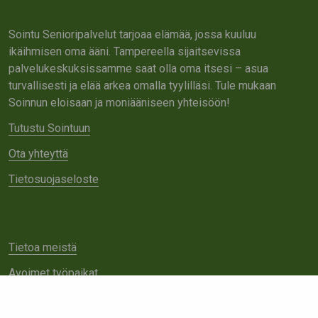
Sointu Senioripalvelut tarjoaa elämää, jossa kuuluu
ikäihmisen oma ääni. Tampereella sijaitsevissa
palvelukeskuksissamme saat olla oma itsesi – asua
turvallisesti ja elää arkea omalla tyylilläsi. Tule mukaan
Soinnun eloisaan ja moniääniseen yhteisöön!
Tutustu Sointuun
Ota yhteyttä
Tietosuojaseloste
Tietoa meistä
Avoimet työpaikat
Yhteistyö