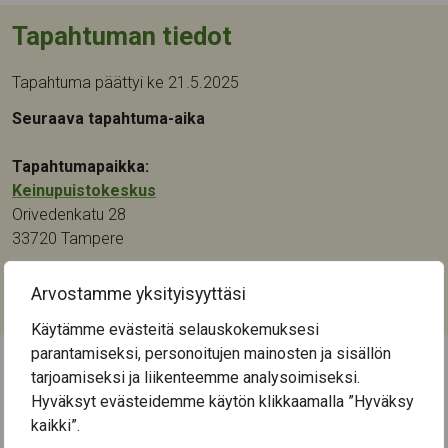
Tapahtuman tiedot
Tapahtuma päättyi ke 21.5.2025
Seuraava tapahtuma-aika
Tapahtumapaikka:
Keinupuistokeskus
Orivedenkatu 28
33720
Tampere
Kategoriat:
Arvostamme yksityisyyttäsi
Liikunta
Käytämme evästeitä selauskokemuksesi
parantamiseksi, personoitujen mainosten ja sisällön
tarjoamiseksi ja liikenteemme analysoimiseksi.
← Näytä kaikki tapahtumat
Hyväksyt evästeidemme käytön klikkaamalla ”Hyväksy
kaikki”.