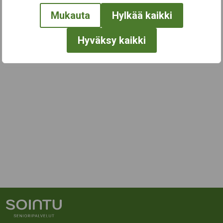
Mukauta
Hylkää kaikki
Hyväksy kaikki