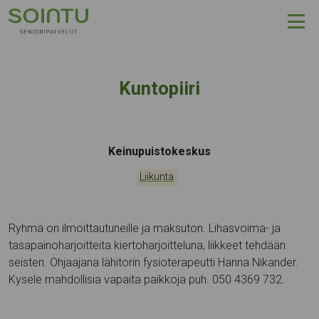
Hyppää sisältöön
Kuntopiiri
Tapahtumapaikka:
Keinupuistokeskus
Kategoriat:
Liikunta
Ryhmä on ilmoittautuneille ja maksuton. Lihasvoima- ja
tasapainoharjoitteita kiertoharjoitteluna, liikkeet tehdään
seisten. Ohjaajana lähitorin fysioterapeutti Hanna Nikander.
Kysele mahdollisia vapaita paikkoja puh. 050 4369 732.