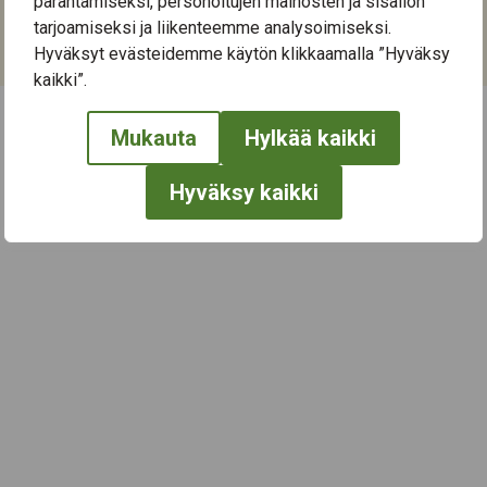
parantamiseksi, personoitujen mainosten ja sisällön
tarjoamiseksi ja liikenteemme analysoimiseksi.
Kategoriat:
Hyväksyt evästeidemme käytön klikkaamalla ”Hyväksy
Liikunta
kaikki”.
Mukauta
Hylkää kaikki
← Näytä kaikki tapahtumat
Hyväksy kaikki