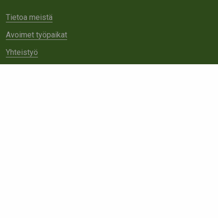
Tietoa meistä
Avoimet työpaikat
Yhteistyö
Ota yhteyttä
Etsi
sivustolta: