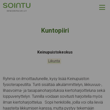
Hyppää sisältöön
Kuntopiiri
Tapahtumapaikka:
Keinupuistokeskus
Kategoriat:
Liikunta
Ryhmä on ilmoittautuneille, kysy lisää Keinupuiston
fysioterapeutilta. Tunti sisältää alkulämmittelyn, liikkuvuus-,
lihasvoima- ja tasapainoharjoituksia kiertoharjoitteluna sekä
loppuvenyttelyn. Tunnilla voidaan sovitusti harjoitella myös
ilman kiertoharjoittelua. Sopii henkilöille, joilla voi olla lieviä
haasteita liikkumisen kanssa, mutta pystyy tekemään