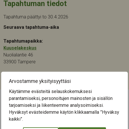
Tapahtuman tiedot
Tapahtuma päättyi to 30.4.2026
Seuraava tapahtuma-aika
Tapahtumapaikka:
Kuuselakeskus
Nuolialantie 46
33900
Tampere
Kategoriat:
Arvostamme yksityisyyttäsi
Luennot ja tapahtumat
,
Musiikki
Käytämme evästeitä selauskokemuksesi
parantamiseksi, personoitujen mainosten ja sisällön
tarjoamiseksi ja liikenteemme analysoimiseksi.
← Näytä kaikki tapahtumat
Hyväksyt evästeidemme käytön klikkaamalla ”Hyväksy
kaikki”.