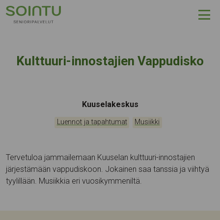
Hyppää sisältöön
Kulttuuri-innostajien Vappudisko
Tapahtumapaikka:
Kuuselakeskus
Kategoriat:
,
Luennot ja tapahtumat
Musiikki
Tervetuloa jammailemaan Kuuselan kulttuuri-innostajien
järjestämään vappudiskoon. Jokainen saa tanssia ja viihtyä
tyylillään. Musiikkia eri vuosikymmeniltä.