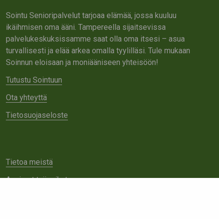
Sointu Senioripalvelut tarjoaa elämää, jossa kuuluu
ikäihmisen oma ääni. Tampereella sijaitsevissa
palvelukeskuksissamme saat olla oma itsesi – asua
turvallisesti ja elää arkea omalla tyylilläsi. Tule mukaan
Soinnun eloisaan ja moniääniseen yhteisöön!
Tutustu Sointuun
Ota yhteyttä
Tietosuojaseloste
Tietoa meistä
Avoimet työpaikat
Yhteistyö
Ota yhteyttä