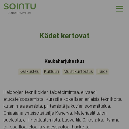
Hyppää sisältöön
Kädet kertovat
Tapahtumapaikka:
Kaukaharjukeskus
Kategoriat:
,
,
,
Keskustelu
Kulttuuri
Muistikuntoutus
Taide
Helppojen tekniikoiden taidetoimintaa, ei vaadi
etukäteisosaamista. Kurssilla kokeillaan erilaisia tekniikoita,
kuten maalaamista, piirtämistä ja kuvien sommittelua.
Ohjaajana yhteisötaiteilija Kanerva. Materiaalit talon
puolesta, ei ilmoittautumista. Luova tila 0. krs.aika. Ryhmä
on osa Iloa, eloa ja yhdessäoloa -hanketta.