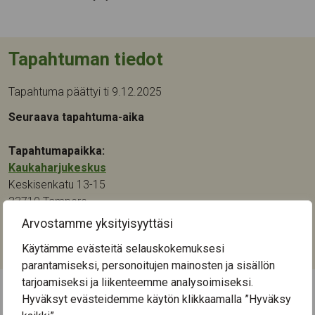
Tapahtuman tiedot
Tapahtuma päättyi ti 9.12.2025
Seuraava tapahtuma-aika
Tapahtumapaikka:
Kaukaharjukeskus
Keskisenkatu 13-15
33710
Tampere
Arvostamme yksityisyyttäsi
Kategoriat:
Käytämme evästeitä selauskokemuksesi
Keskustelu
,
Kulttuuri
,
Muistikuntoutus
,
Taide
parantamiseksi, personoitujen mainosten ja sisällön
tarjoamiseksi ja liikenteemme analysoimiseksi.
Hyväksyt evästeidemme käytön klikkaamalla ”Hyväksy
← Näytä kaikki tapahtumat