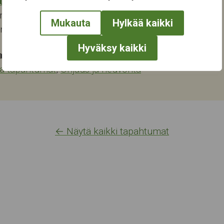
eskus
renkatu 6
Mukauta
Hylkää kaikki
ampere
Hyväksy kaikki
at:
ja tapahtumat
,
Ohjaus ja neuvonta
← Näytä kaikki tapahtumat