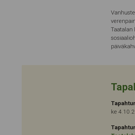
Vanhuste
verenpain
Taatalan l
sosiaalio
päiväkahvi
Tapa
Tapahtu
ke 4.10.
Tapahtu