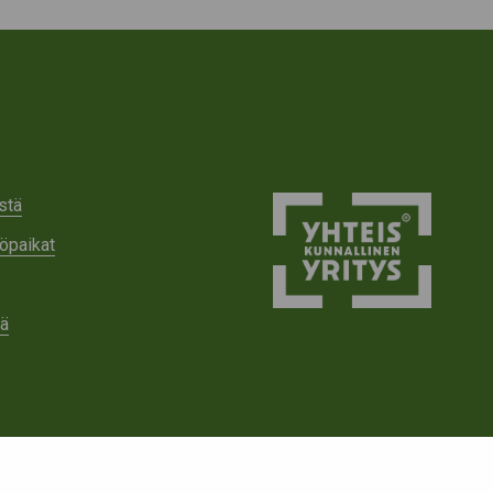
stä
öpaikat
tä