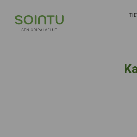
Hyppää sisältöön
TI
Ka