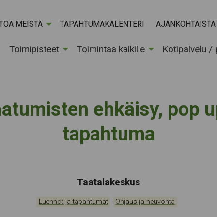
ETOA MEISTÄ
TAPAHTUMAKALENTERI
AJANKOHTAISTA
Toimipisteet
Toimintaa kaikille
Kotipalvelu /
atumisten ehkäisy, pop u
tapahtuma
Tapahtumapaikka:
Taatalakeskus
Kategoriat:
,
Luennot ja tapahtumat
Ohjaus ja neuvonta