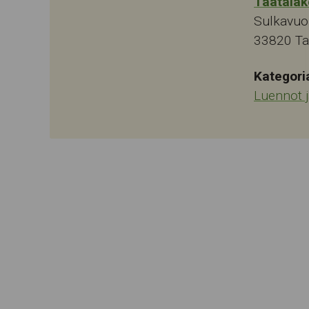
Taatalak
Sulkavuo
33820
T
Kategori
Luennot 