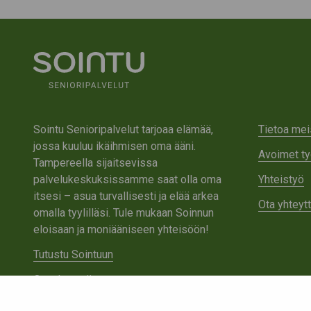
Sointu Senioripalvelut tarjoaa elämää,
Tietoa mei
jossa kuuluu ikäihmisen oma ääni.
Avoimet ty
Tampereella sijaitsevissa
palvelukeskuksissamme saat olla oma
Yhteistyö
itsesi – asua turvallisesti ja elää arkea
Ota yhteyt
omalla tyylilläsi. Tule mukaan Soinnun
eloisaan ja moniääniseen yhteisöön!
Tutustu Sointuun
Ota yhteyttä
Tietosuojaseloste