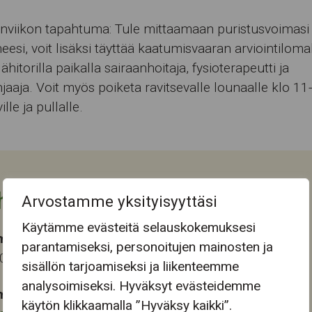
nviikon tapahtuma: Tule mittaamaan puristusvoimasi
eesi, voit lisäksi täyttää kaatumisvaaran arviointilom
ähitorilla paikalla sairaanhoitaja, fysioterapeutti ja
hjaaja. Voit myös poiketa ravitsevalle lounaalle klo 11-
lle ja pullalle.
htuman tiedot
Arvostamme yksityisyyttäsi
Käytämme evästeitä selauskokemuksesi
ma-aika
parantamiseksi, personoitujen mainosten ja
2023 13:00
sisällön tarjoamiseksi ja liikenteemme
analysoimiseksi. Hyväksyt evästeidemme
mapaikka:
käytön klikkaamalla ”Hyväksy kaikki”.