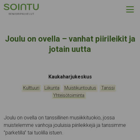
Hyppää sisältöön
Joulu on ovella – vanhat piirileikit ja
jotain uutta
Tapahtumapaikka:
Kaukaharjukeskus
Kategoriat:
,
,
,
,
Kulttuuri
Liikunta
Muistikuntoutus
Tanssi
Yhteisötoiminta
Joulu on ovella on tanssillinen musiikkituokio, jossa
muistelemme vanhoja jouluisia piirileikkejä ja tanssimme
”parketilla” tai tuolilla istuen.