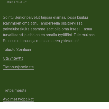
Sointu Senioripalvelut tarjoaa elämää, jossa kuuluu
ikäihmisen oma ääni. Tampereella sijaitsevissa
palvelukeskuksissamme saat olla oma itsesi – asua
turvallisesti ja elää arkea omalla tyylilläsi. Tule mukaan
Soinnun eloisaan ja moniääniseen yhteisöön!
Tutustu Sointuun
Ota yhteyttä
Tietosuojaseloste
Tietoa meistä
Avoimet työpaikat
Yhteistyö