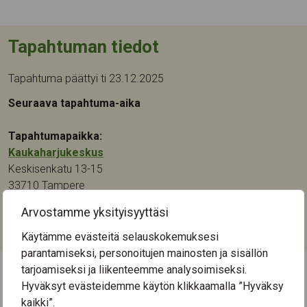
Tapahtuman tiedot
Tapahtuma päättyi ti 23.12.2025
Seuraava tapahtuma-aika
Tapahtumapaikka:
Kaukaharjukeskus
Keskisenkatu 13-15
33710
Tampere
Arvostamme yksityisyyttäsi
Kategoriat:
Kulttuuri
,
Liikunta
,
Muistikuntoutus
,
Tanssi
,
Yhteisötoiminta
Käytämme evästeitä selauskokemuksesi
parantamiseksi, personoitujen mainosten ja sisällön
tarjoamiseksi ja liikenteemme analysoimiseksi.
Hyväksyt evästeidemme käytön klikkaamalla ”Hyväksy
← Näytä kaikki tapahtumat
kaikki”.