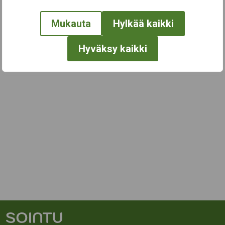
Mukauta
Hylkää kaikki
Hyväksy kaikki