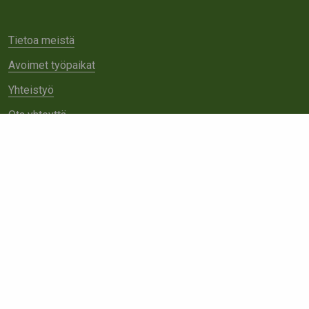
Tietoa meistä
Avoimet työpaikat
Yhteistyö
Ota yhteyttä
Etsi
sivustolta: