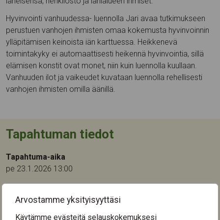
läheisensä, henkilöstö ja lähialueen ihmiset.
Hyvinvointi vanhuudessa- luennolla Jari avaa tutkimukseen
perustuen vanhojen ihmisten omaa kokemusta hyvinvoinnin
ylläpitämisen keinoista iän karttuessa. Heikkenevä
toimintakyky ei automaattisesti heikennä hyvinvointia, sillä
elämisen konstit ovat monet, niin kuin luennolla kuullaan.
Vanhuuden ilot ja vaikeudet kuvataan luennolla rehellisesti
vanhojen ihmisten omilla äänillä.
Tapahtuman tiedot
Tapahtuma-aika
pe 23.1.2026 13:00
Tapahtumapaikka:
Arvostamme yksityisyyttäsi
Keinupuistokeskus
Orivedenkatu 28
Käytämme evästeitä selauskokemuksesi