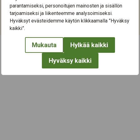
33720
Tampere
parantamiseksi, personoitujen mainosten ja sisällön
tarjoamiseksi ja liikenteemme analysoimiseksi.
Kategoriat:
Hyväksyt evästeidemme käytön klikkaamalla ”Hyväksy
Luennot ja tapahtumat
kaikki”.
Mukauta
Hylkää kaikki
← Näytä kaikki tapahtumat
Hyväksy kaikki