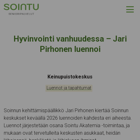
Hyppää sisältöön
Hyvinvointi vanhuudessa – Jari
Pirhonen luennoi
Tapahtumapaikka:
Keinupuistokeskus
Kategoriat:
Luennot ja tapahtumat
Soinnun kehittämispäällikkö Jari Pirhonen kiertää Soinnun
keskukset keväällä 2026 luennoiden kahdesta eri aiheesta.
Luennot järjestetään osana Sointu Akatemia -toimintaa, ja
mukaan ovat tervetulleita keskusten asukkaat, heidän