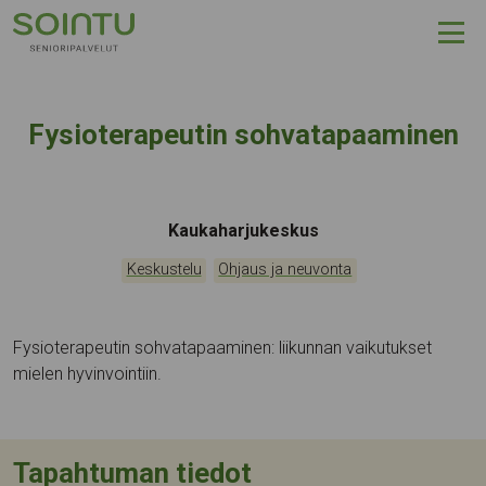
Hyppää sisältöön
Fysioterapeutin sohvatapaaminen
Tapahtumapaikka:
Kaukaharjukeskus
Kategoriat:
,
Keskustelu
Ohjaus ja neuvonta
Fysioterapeutin sohvatapaaminen: liikunnan vaikutukset
mielen hyvinvointiin.
Tapahtuman tiedot