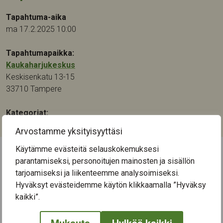
Tapahtuma-aika
ma 17.2.2025 10:00
Tapahtumapaikka:
Kaukaharjukeskus
Keskisenkatu 13-15
33710
Tampere
Kategoriat:
Keskustelu
,
Ohjaus ja neuvonta
Arvostamme yksityisyyttäsi
Käytämme evästeitä selauskokemuksesi
parantamiseksi, personoitujen mainosten ja sisällön
← Näytä kaikki tapahtumat
tarjoamiseksi ja liikenteemme analysoimiseksi.
Hyväksyt evästeidemme käytön klikkaamalla ”Hyväksy
kaikki”.