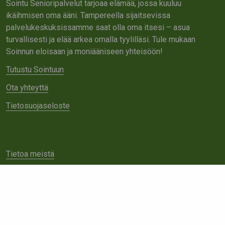
Sointu Senioripalvelut tarjoaa elämää, jossa kuuluu
ikäihmisen oma ääni. Tampereella sijaitsevissa
palvelukeskuksissamme saat olla oma itsesi – asua
turvallisesti ja elää arkea omalla tyylilläsi. Tule mukaan
Soinnun eloisaan ja moniääniseen yhteisöön!
Tutustu Sointuun
Ota yhteyttä
Tietosuojaseloste
Tietoa meistä
Avoimet työpaikat
Yhteistyö
Ota yhteyttä